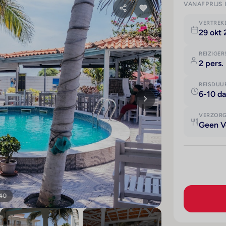
VANAFPRIJS 
VERTRE
29 okt
REIZIGER
2 pers.
REISDUU
6-10 d
VERZOR
Geen V
 40