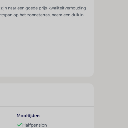
k zijn naar een goede prijs-kwaliteitverhouding
Ontspan op het zonneterras, neem een duik in
en klein buitenbad, een restaurant voor
 nooit ver te lopen voor een restaurant,
n het strand. Binnen een paar minuten loop je
Maaltijden
car Cabral ligt op ca. 16 km afstand.
Halfpension