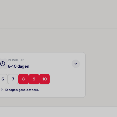
REISDUUR
6-10 dagen
6
7
8
9
10
, 9, 10 dagen geselecteerd.