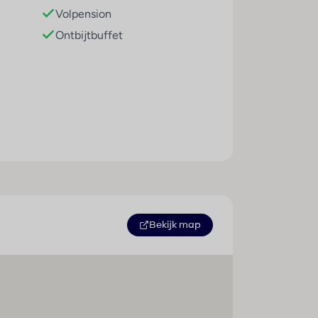
Volpension
Ontbijtbuffet
blijf. Denk aan een eigen badkamer,
pes, van alleen logies (alleen beschikbaar bij
erblijf:
Bekijk map