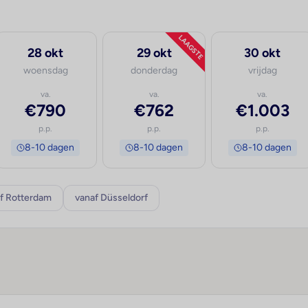
LAAGSTE
28 okt
29 okt
30 okt
woensdag
donderdag
vrijdag
va.
va.
va.
€790
€762
€1.003
p.p.
p.p.
p.p.
8-10 dagen
8-10 dagen
8-10 dagen
f Rotterdam
vanaf Düsseldorf