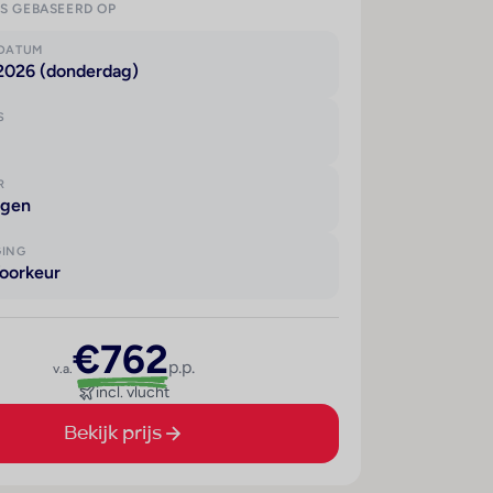
IS GEBASEERD OP
KDATUM
 2026 (donderdag)
S
R
agen
GING
oorkeur
€762
p.p.
v.a.
incl. vlucht
Bekijk prijs