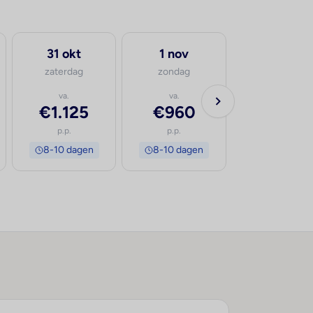
31 okt
1 nov
zaterdag
zondag
va.
va.
€1.125
€960
p.p.
p.p.
8-10 dagen
8-10 dagen