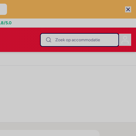
.8
/5.0