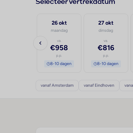
Selecteer vertrekdatum
29 sep
26 okt
27 okt
dinsdag
maandag
dinsdag
va.
va.
va.
€805
€958
€816
p.p.
p.p.
p.p.
8-10 dagen
8-10 dagen
8-10 dagen
vanaf Amsterdam
vanaf Eindhoven
vana