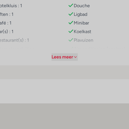
telkluis : 1
Douche
ften : 1
Ligbad
icht, maar bieden alles wat je nodig hebt voor een comfortabel ver
de kamer. Bij het boeken kun je kiezen uit verschillende verzorgingsty
fé : 1
Minibar
eschikbaar bij de receptie.
r(s) : 1
Koelkast
staurant(s) : 1
Plavuizen
vakantie, Nha Terra biedt de basisfaciliteiten voor een ontspannen v
nternetaansluiting
Airconditioning (centraal
geregeld)
Lees meer
iFi hotspot
Kluis
asservice
Televisie
ietsenverhuur
Tweepersoonsbed
arkeerplaats
arkeergarage
v-lounge : 1