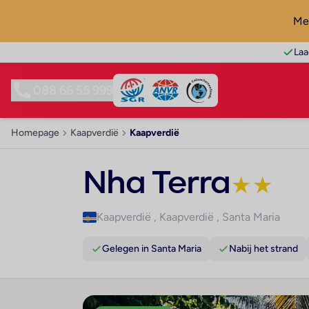
Mel
Laa
088 66 55 999
Homepage
Kaapverdië
Kaapverdië
Nha Terra
★
★
Kaapverdië
,
Kaapverdië
,
Santa Maria
Gelegen in Santa Maria
Nabij het strand