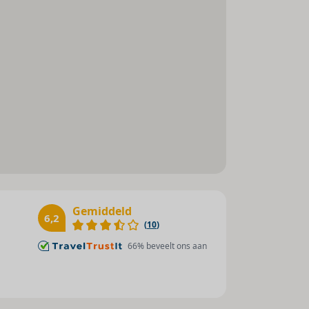
Gemiddeld
6,2
(
10
)
66
% beveelt ons aan
samenkomen, pal aan het strand van Santa