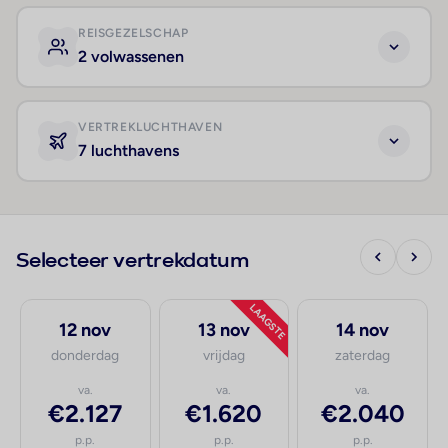
REISGEZELSCHAP
2 volwassenen
VERTREKLUCHTHAVEN
7 luchthavens
Selecteer vertrekdatum
LAAGSTE
12 nov
13 nov
14 nov
donderdag
vrijdag
zaterdag
va.
va.
va.
€2.127
€1.620
€2.040
p.p.
p.p.
p.p.