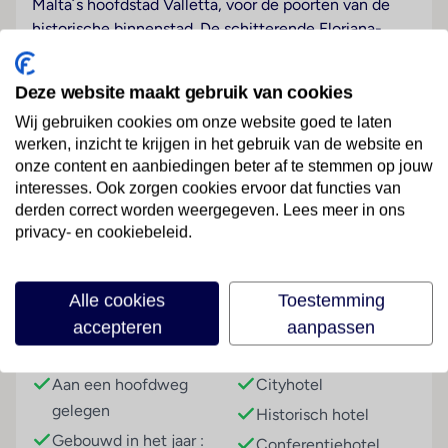
Malta´s hoofdstad Valletta, voor de poorten van de
historische binnenstad. De schitterende Floriana-
tuinen en de vestingsmuur uit de 16e eeuw bevinden
zich eveneens in de nabije omgeving. Naar het
Deze website maakt gebruik van cookies
stadscentrum met vele cafés, restaurants, winkel- en
Wij gebruiken cookies om onze website goed te laten
entertainmentmogelijkheden is binnen enkele
werken, inzicht te krijgen in het gebruik van de website en
minuten te bereiken. Het busstation van Valletta met
onze content en aanbiedingen beter af te stemmen op jouw
verbindingen naar alle plaatsen op het eiland ligt
interesses. Ook zorgen cookies ervoor dat functies van
eveneens slechts een steenworp van het hotel. Naar
Lees meer
derden correct worden weergegeven. Lees meer in ons
de luchthaven van Malta is het ongeveer 7 kilometer.
privacy- en cookiebeleid.
Hotelfaciliteiten
Het hotel biedt op 4 verdiepingen 136 kamers, 8
Faciliteiten
Alle cookies
Toestemming
suites, 4 eenpersoons- en 58 tweepersoonskamers
accepteren
aanpassen
die met een lift bereikbaar zijn. Engelstalig personeel
Gebouwinformatie
Hoteltype
bij de receptie in de ontvangsthal is
hulZwembadzichtaardig bij het in- en uitchecken. Tot
Aan een hoofdweg
Cityhotel
de faciliteiten van het hotel behoren een garderobe,
gelegen
Historisch hotel
een bagagedepot, een kluis en een wisselkantoor. In
Gebouwd in het jaar :
Conferentiehotel