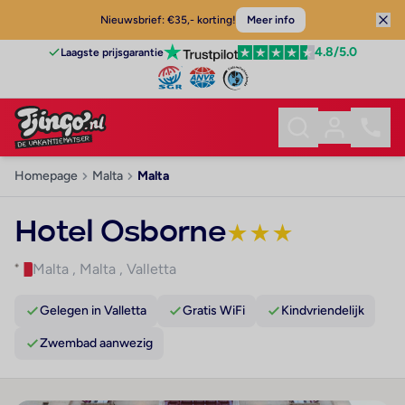
Nieuwsbrief: €35,- korting!
Meer info
4.8
/5.0
Laagste prijsgarantie
Homepage
Malta
Malta
Hotel Osborne
★
★
★
Malta
,
Malta
,
Valletta
Gelegen in Valletta
Gratis WiFi
Kindvriendelijk
Zwembad aanwezig