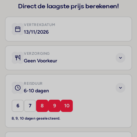
Direct de laagste prijs berekenen!
VERTREKDATUM
13/11/2026
VERZORGING
Geen Voorkeur
REISDUUR
6-10 dagen
6
7
8
9
10
8, 9, 10 dagen geselecteerd.