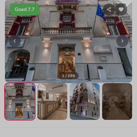
Goed 7.7
1 / 299
+295