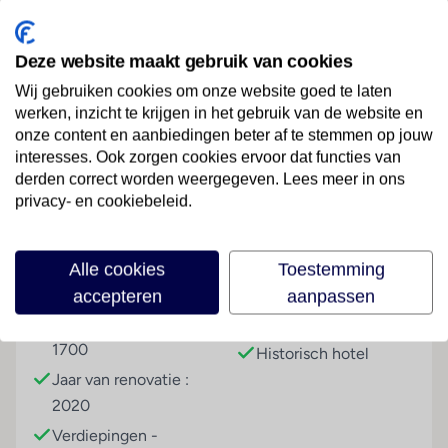
en entertainmentmogelijkheden in de levendige
Republic Street en de meeste bezienswaardigheden
Deze website maakt gebruik van cookies
van Valletta gemakkelijk te voet te bereiken.
Wij gebruiken cookies om onze website goed te laten
Hotelfaciliteiten
werken, inzicht te krijgen in het gebruik van de website en
Het stadshotel werd in 1700 opgeleverd. De 63
onze content en aanbiedingen beter af te stemmen op jouw
Lees meer
kamers zijn verdeeld over 6 verdiepingen en zijn met
interesses. Ook zorgen cookies ervoor dat functies van
2 liften bereikbaar. Meertalig personeel (Engels, Duits,
derden correct worden weergegeven. Lees meer in ons
Frans) achter de 24-uurs receptie in de
privacy- en cookiebeleid.
ontvangstruimte is graag bij alle vragen behulpzaam.
Faciliteiten
Tot de faciliteiten van het hotel behoren een
Alle cookies
Toestemming
bagagedepot, een kluis en een wisselkantoor. In het
Gebouwinformatie
Hoteltype
accepteren
aanpassen
hotel is Wi-Fi verkrijgbaar. De tourdesk biedt
ondersteuning bij het boeken van excursies. Er zijn
Gebouwd in het jaar :
Cityhotel
winkels die tot rondneuzen en flaneren uitnodigen.
1700
Historisch hotel
Tot de overige voorzieningen van het verblijf behoren
Jaar van renovatie :
een krantenkiosk, een tv-ruimte en een bibliotheek.
2020
Een parkeergarage behoort tot een van de faciliteiten
Verdiepingen -
van de gasten. Onder de beschikbare voorzieningen