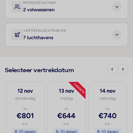
REISGEZELSCHAP
2 volwassenen
VERTREKLUCHTHAVEN
7 luchthavens
Selecteer vertrekdatum
LAAGSTE
12 nov
13 nov
14 nov
donderdag
vrijdag
zaterdag
va.
va.
va.
€801
€644
€740
p.p.
p.p.
p.p.
8-10 dagen
8-10 dagen
8-10 dagen