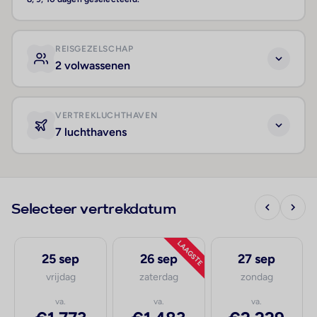
REISGEZELSCHAP
2 volwassenen
VERTREKLUCHTHAVEN
7 luchthavens
Selecteer vertrekdatum
LAAGSTE
25 sep
26 sep
27 sep
vrijdag
zaterdag
zondag
va.
va.
va.