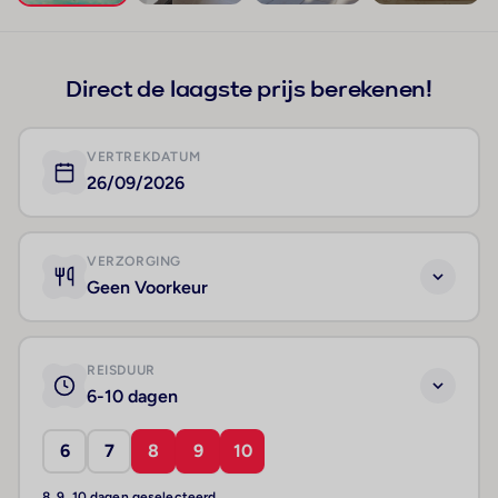
+48
Direct de laagste prijs berekenen!
VERTREKDATUM
26/09/2026
VERZORGING
Geen Voorkeur
REISDUUR
6-10 dagen
6
7
8
9
10
8, 9, 10 dagen geselecteerd.