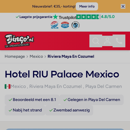
Nieuwsbrief: €35,- korting!
Meer info
4.8
/5.0
Laagste prijsgarantie
Homepage
Mexico
Riviera Maya En Cozumel
Hotel RIU Palace Mexico
Mexico
,
Riviera Maya En Cozumel
,
Playa Del Carmen
Beoordeeld met een 8.1
Gelegen in Playa Del Carmen
Nabij het strand
Zwembad aanwezig