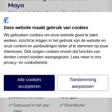
Maya
Welkom bij Riu Palace Mexico in Playa del Carmen, waar
zon, luxe en ontspanning samenkomen. Hier draait alles
om service met een glimlach, culinaire verwennerij en
Deze website maakt gebruik van cookies
ontspannen dagen aan het parelwitte strand. Geniet van
Wij gebruiken cookies om onze website goed te laten
een versgeperste mangosap op je balkon, duik in één van
werken, inzicht te krijgen in het gebruik van de website en
de vier zwembaden of laat je verwennen in de spa.
onze content en aanbiedingen beter af te stemmen op jouw
Dankzij de 24-uurs All Inclusive-formule hoef je echt
interesses. Ook zorgen cookies ervoor dat functies van
nergens aan te denken – alleen aan relaxen.
derden correct worden weergegeven. Lees meer in ons
Lees meer
privacy- en cookiebeleid.
✔ Luxe vijfsterrenresort aan het strand
✔ 24/7 All Inclusive, inclusief roomservice
✔ Toegang tot Riu Get Together Party’s
Alle cookies
Toestemming
Faciliteiten
✔ Spa met jacuzzi, stoombad en massages
accepteren
aanpassen
✔ Op 3 km van Playa del Carmen
Algemeen
Gebouwinformatie
Hoteltype
Riu Palace Mexico
is een elegant resort met een
Gebouwd in het jaar :
Strandhotel
moderne inrichting, tropische tuinen en een warme,
1999