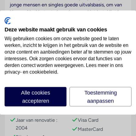
jonge mensen en singles goede uitvalsbasis, om van
Herceg Novi beter te leren kennen: Het hotel ligt in
het centrum, direct in de buurt van het strand
zand-/kiezelstrand, met diverse
Deze website maakt gebruik van cookies
recreatiemogelijkheden in de omgeving. Direkt voor
Wij gebruiken cookies om onze website goed te laten
de accommodatie zijn diverse bars, winkels en
werken, inzicht te krijgen in het gebruik van de website en
restaurants voorhanden.
onze content en aanbiedingen beter af te stemmen op jouw
interesses. Ook zorgen cookies ervoor dat functies van
Hotelfaciliteiten
Lees meer
derden correct worden weergegeven. Lees meer in ons
Voor de gasten staan in een hoofdgebouw met 4
privacy- en cookiebeleid.
verdiepingen en in een bijgebouw 202 kamers en 3
suites ter beschikking. Dit hotel beschikt over een lift
en een receptie. Service zoals een bagagedepot, een
Faciliteiten
Alle cookies
Toestemming
kluis en een geldautomaat draagt bij tot een
accepteren
aanpassen
comfortabel verblijf. Via Wi-Fi hebben de gasten
Gebouwinformatie
Betalingsmogelijkheden
toegang tot het internet. Herinneringen aan het
verblijf kunnen in de souvenirwinkel worden
Jaar van renovatie :
Visa Card
aangeschaft. De kinderen kunnen zich op de
2004
MasterCard
speelplaats naar hartelust uitleven. Wie met de auto