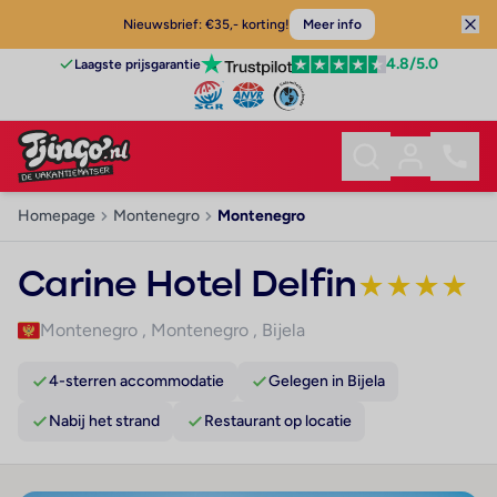
Nieuwsbrief: €35,- korting!
Meer info
4.8
/5.0
Laagste prijsgarantie
Homepage
Montenegro
Montenegro
Carine Hotel Delfin
★
★
★
★
Montenegro
,
Montenegro
,
Bijela
4-sterren accommodatie
Gelegen in Bijela
Nabij het strand
Restaurant op locatie