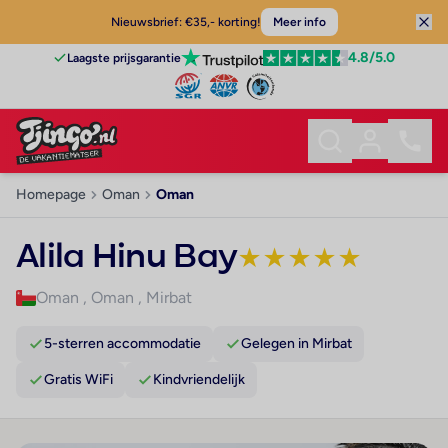
Nieuwsbrief: €35,- korting!
Meer info
4.8
/5.0
Laagste prijsgarantie
Homepage
Oman
Oman
Alila Hinu Bay
★
★
★
★
★
Oman
,
Oman
,
Mirbat
5-sterren accommodatie
Gelegen in Mirbat
Gratis WiFi
Kindvriendelijk