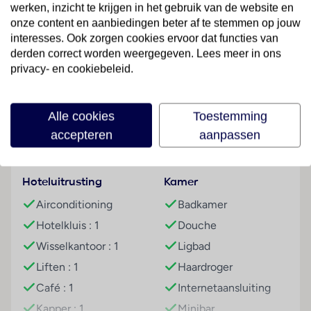
een bagagedepot, een kluis en een wisselkantoor. Via
werken, inzicht te krijgen in het gebruik van de website en
Wi-Fi hebben de gasten toegang tot het internet. De
onze content en aanbiedingen beter af te stemmen op jouw
tourdesk biedt ondersteuning bij het boeken van
interesses. Ook zorgen cookies ervoor dat functies van
excursies. Het hotel beschikt over meerdere voor
derden correct worden weergegeven. Lees meer in ons
gehandicapten toegankelijke vrijetijdsbestedingen.
privacy- en cookiebeleid.
Lees meer
Het verblijf beschikt over faciliteiten voor
rolstoelgebruikers en een lift. Op het terrein van het
Alle cookies
Toestemming
hotel bevinden zich een mooie tuin en een fraaie
accepteren
aanpassen
speelplaats. Tot de overige voorzieningen van het
Faciliteiten
hotel behoort een speelkamer. Wie met de auto
komt, kan hem (kosteloos) op het parkeerterrein van
Hoteluitrusting
Kamer
het verblijf parkeren. Onder de beschikbare
voorzieningen bevinden zich een 24-uurs
Airconditioning
Badkamer
beveiligingsdienst, een oppasservice, een
Hotelkluis : 1
Douche
Kinderopvang, een medische dienst, een
Wisselkantoor : 1
Ligbad
transferservice, kamerservice, een wekdienst, een
Liften : 1
Haardroger
wasservice, een kapper en een muntwasserette.
Gasten kunnen gratis van het dagblad gebruikmaken.
Café : 1
Internetaansluiting
Ter ondersteuning van het zakendoen is een fax
Kapper : 1
Minibar