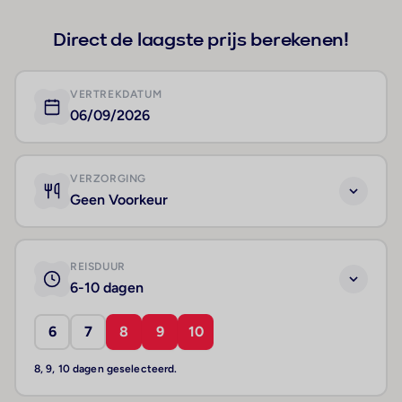
Direct de laagste prijs berekenen!
VERTREKDATUM
06/09/2026
VERZORGING
Geen Voorkeur
REISDUUR
6-10 dagen
6
7
8
9
10
8, 9, 10 dagen geselecteerd.