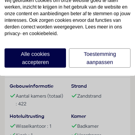
Wij gebruiken cookies om onze website goed te laten
werken, inzicht te krijgen in het gebruik van de website en
Hotelfaciliteiten
onze content en aanbiedingen beter af te stemmen op jouw
Voor de gasten zijn 422 niet-rokerskamers
interesses. Ook zorgen cookies ervoor dat functies van
beschikbaar. Het meertalig personeel bij de receptie
derden correct worden weergegeven. Lees meer in ons
in de ontvangsthal is hulZwembadzichtaardig bij het
privacy- en cookiebeleid.
in- en uitchecken. Het interieur bevat een
Lees meer
wisselkantoor. Wi-Fi is aanwezig. Herinneringen aan
het verblijf kunnen in de souvenirwinkel worden
Alle cookies
Toestemming
aangeschaft. Tot de overige voorzieningen van het
accepteren
aanpassen
resort behoort een krantenkiosk. Wie met de auto
Faciliteiten
komt, kan hem op het parkeerterrein van het
vakantiecomplex parkeren. Onder de beschikbare
Gebouwinformatie
Strand
voorzieningen bevinden zich een medische dienst,
een 24-uurs kamerservice en een wasservice.
Aantal kamers (totaal)
Zandstrand
Lezingen, presentaties of congressen kunnen worden
: 422
georganiseerd in een van de 5 conferentieruimtes.
Hoteluitrusting
Kamer
Kamers
Wisselkantoor : 1
Badkamer
Er heerst een aangename atmosfeer in de meeste