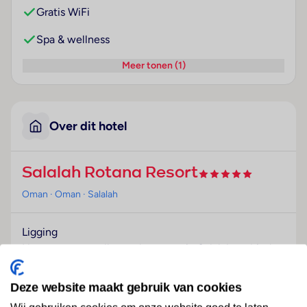
Gratis WiFi
Spa & wellness
Meer tonen (1)
Over dit hotel
Salalah Rotana Resort
Oman
· Oman
· Salalah
Ligging
Het resort verwelkomt de gasten in Salalah en biedt
in het bijzonder zowel voor zakenreizigers als voor
gezinnen alle voorwaarden voor een aangenaam
Deze website maakt gebruik van cookies
verblijf.