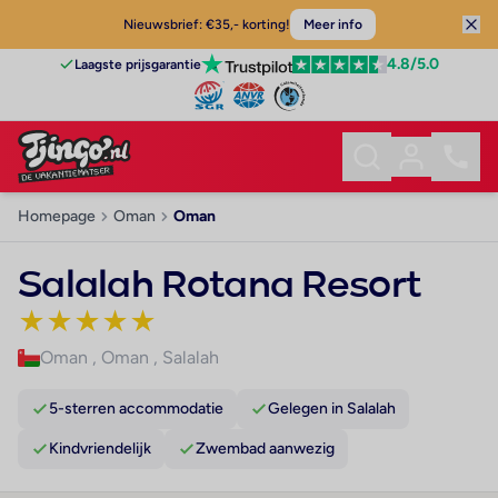
Nieuwsbrief: €35,- korting!
Meer info
4.8
/5.0
Laagste prijsgarantie
Homepage
Oman
Oman
Salalah Rotana Resort
★
★
★
★
★
Oman
,
Oman
,
Salalah
5-sterren accommodatie
Gelegen in Salalah
Kindvriendelijk
Zwembad aanwezig