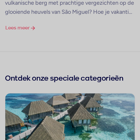
vulkanische berg met prachtige vergezichten op de
glooiende heuvels van São Miguel? Hoe je vakantie
op de Azoren er ook uitziet; adembenemende
Lees meer
natuur en rust zijn gegarandeerd! Deze prachtige
eilandengroep heet namelijk niet voor niks het
groene pareltje in het blauwe paradijs. Voor welk
eiland kies jij?
Ontdek onze speciale categorieën