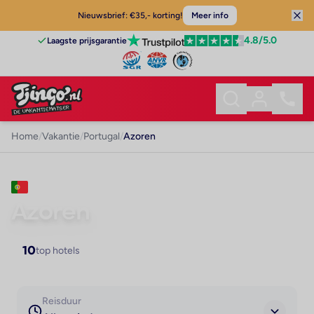
Nieuwsbrief: €35,- korting!
Meer info
4.8
/5.0
Laagste prijsgarantie
Home
/
Vakantie
/
Portugal
/
Azoren
VAKANTIE · PORTUGAL
Azoren
10
top hotels
Reisduur