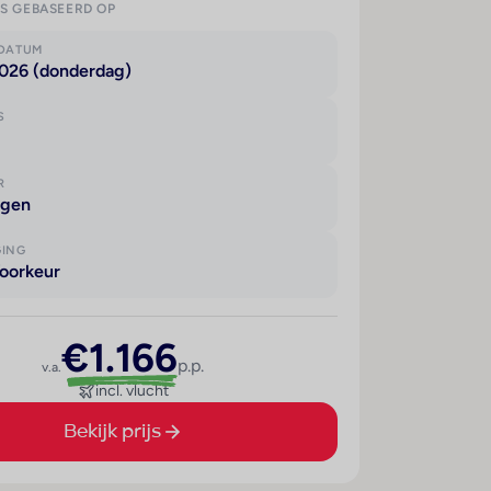
IS GEBASEERD OP
KDATUM
2026 (donderdag)
S
R
agen
GING
oorkeur
€1.166
p.p.
v.a.
incl. vlucht
Bekijk prijs