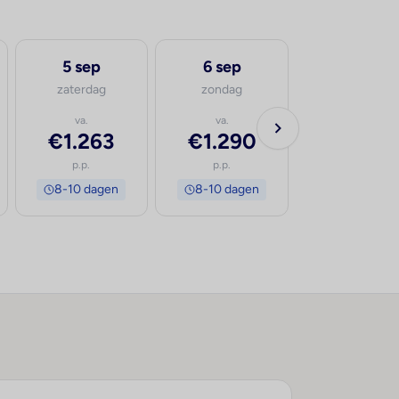
5 sep
6 sep
15 sep
zaterdag
zondag
dinsdag
va.
va.
va.
€1.263
€1.290
€1.324
p.p.
p.p.
p.p.
8-10 dagen
8-10 dagen
8-10 dage