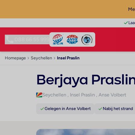
Mel
Laa
088 66 55 999
Homepage
Seychellen
Insel Praslin
Berjaya Prasli
Seychellen
,
Insel Praslin
,
Anse Volbert
Gelegen in Anse Volbert
Nabij het strand