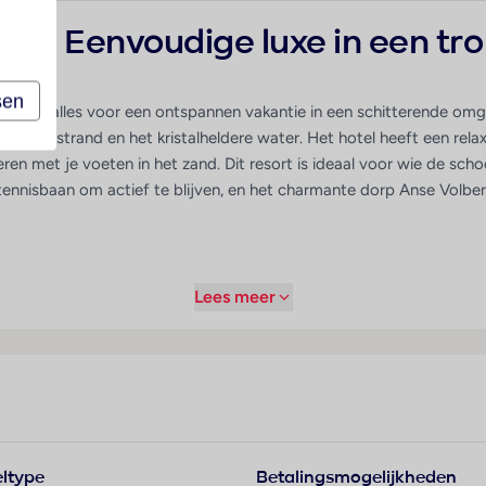
rt – Eenvoudige luxe in een tr
sen
n biedt alles voor een ontspannen vakantie in een schitterende om
tte zandstrand en het kristalheldere water. Het hotel heeft een re
ren met je voeten in het zand. Dit resort is ideaal voor wie de sch
ennisbaan om actief te blijven, en het charmante dorp Anse Volber
Lees meer
adbar Pool Snack Bar
ltype
Betalingsmogelijkheden