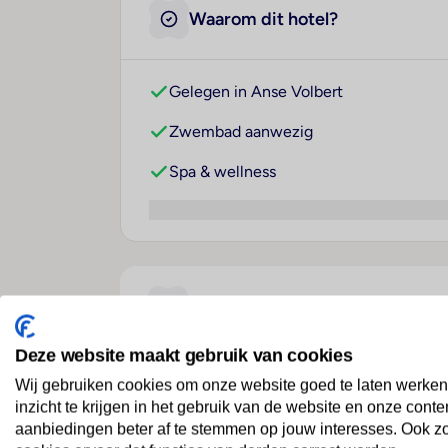
Waarom dit hotel?
Gelegen in Anse Volbert
Zwembad aanwezig
Spa & wellness
Over dit hotel
Deze website maakt gebruik van cookies
Berjaya Praslin Resort
Wij gebruiken cookies om onze website goed te laten werken
inzicht te krijgen in het gebruik van de website en onze conte
Seychellen
· Insel Praslin
· Anse Volbert
aanbiedingen beter af te stemmen op jouw interesses. Ook z