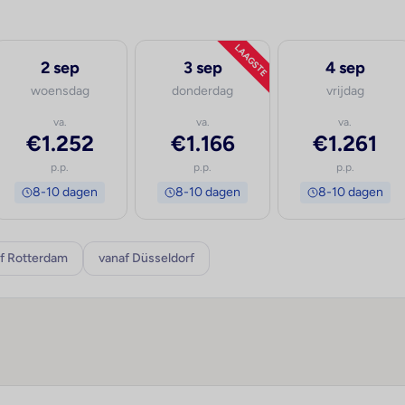
LAAGSTE
2 sep
3 sep
4 sep
woensdag
donderdag
vrijdag
va.
va.
va.
€1.252
€1.166
€1.261
p.p.
p.p.
p.p.
8-10 dagen
8-10 dagen
8-10 dagen
f Rotterdam
vanaf Düsseldorf