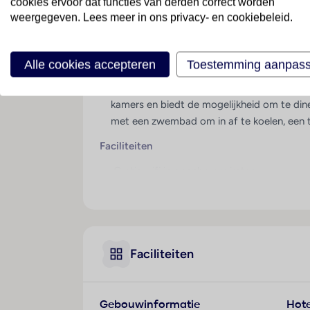
cookies ervoor dat functies van derden correct worden
weergegeven. Lees meer in ons privacy- en cookiebeleid.
Berjaya Praslin Reso
Alle cookies accepteren
Toestemming aanpas
Het Berjaya Praslin Resort op de Seychelle
d'Or, kun je genieten van het ongerepte wi
kamers en biedt de mogelijkheid om te dine
met een zwembad om in af te koelen, een t
Faciliteiten
Gratis wifi in openbare ruimtes
Receptie
Tuin en terras
Eten en Drinken
Faciliteiten
Buffetrestaurant Fregate (Internationaal)
À-la-carterestaurant Pizzeria (Italiaans)
2 bars: Loungebar Cocktail Bar en zwemb
Gebouwinformatie
Hote