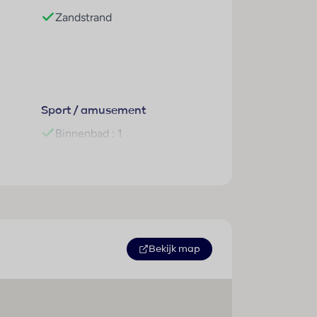
Zandstrand
Sport / amusement
Binnenbad : 1
Buitenbad(en) : 1
Kinderbad/gedeelte : 1
Pool-/snackbar : 1
Ligstoelen : 1
Parasols : 1
Bekijk map
Zonneterras : 1
Massage : 1
Duiken : 1