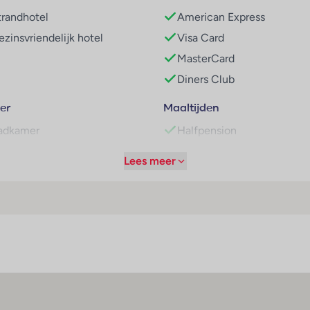
trandhotel
American Express
ezinsvriendelijk hotel
Visa Card
MasterCard
Diners Club
er
Maaltijden
adkamer
Halfpension
ouche
Ontbijtbuffet
Lees meer
aardroger
Lunch à la carte
elefoon
Diner buffet
nternetaansluiting
Continentaal ontbijt
inibar
oelkast
ingsize bed
irconditioning (centraal