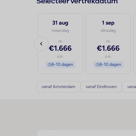
Selecteer vertrekdatum
30 aug
31 aug
1 sep
zondag
maandag
dinsdag
va.
va.
va.
€1.666
€1.666
€1.666
p.p.
p.p.
p.p.
8-10 dagen
8-10 dagen
8-10 dagen
vanaf Amsterdam
vanaf Eindhoven
vana