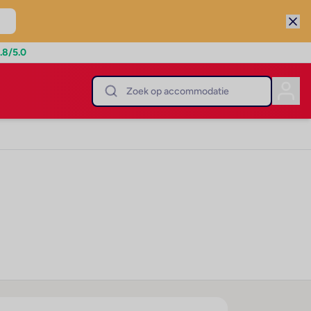
.8
/5.0