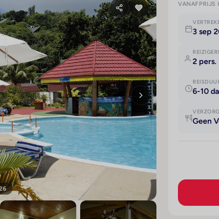
VANAFPRIJS 
VERTRE
3 sep 
REIZIGER
2 pers.
REISDUU
6-10 d
VERZOR
Geen V
 26