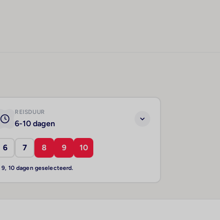
REISDUUR
6-10 dagen
6
7
8
9
10
, 9, 10 dagen geselecteerd.