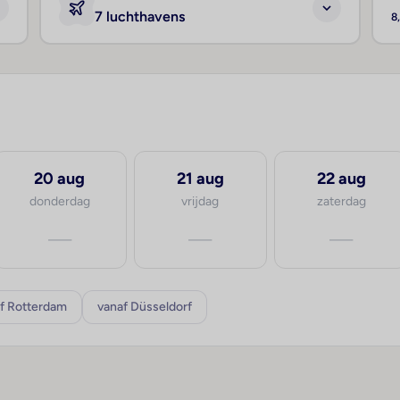
7 luchthavens
8
20 aug
21 aug
22 aug
donderdag
vrijdag
zaterdag
—
—
—
f Rotterdam
vanaf Düsseldorf