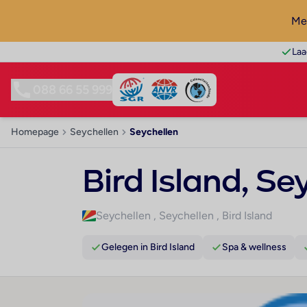
Mel
Laa
088 66 55 999
Homepage
Seychellen
Seychellen
Bird Island, Se
Seychellen
,
Seychellen
,
Bird Island
Gelegen in Bird Island
Spa & wellness