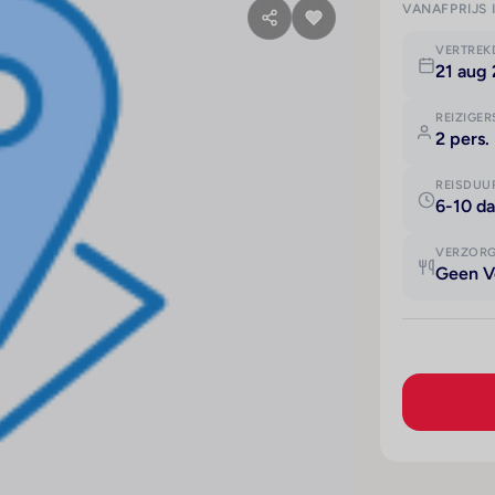
VANAFPRIJS 
VERTRE
21 aug 
REIZIGER
2 pers.
REISDUU
6-10 d
VERZOR
Geen V