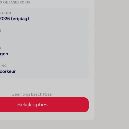
IS GEBASEERD OP
KDATUM
2026 (vrijdag)
S
R
agen
GING
oorkeur
Geen prijs beschikbaar
Bekijk opties