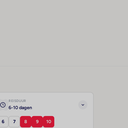
REISDUUR
6-10 dagen
6
7
8
9
10