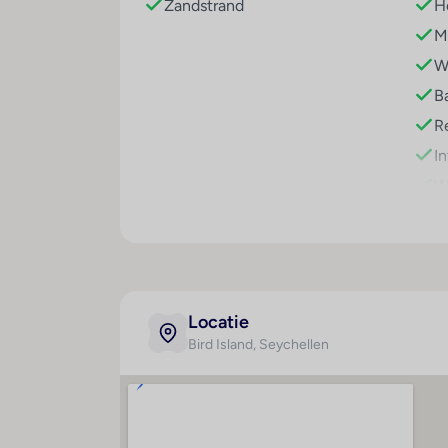
Zandstrand
Ho
Mi
Wi
Ba
Re
I
W
Sport / amusement
Hyg
Jeu de boules : 1
A
V
r
Locatie
Bird Island
, Seychellen
G
ve
d