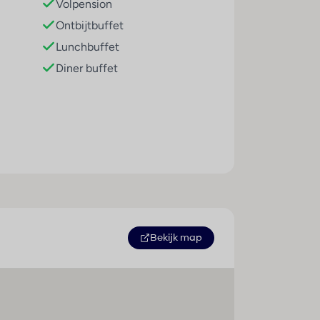
Volpension
Ontbijtbuffet
Lunchbuffet
Diner buffet
Bekijk map