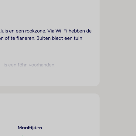
kluis en een rookzone. Via Wi-Fi hebben de
 of te flaneren. Buiten biedt een tuin
 – is een föhn voorhanden.
en op het terras van het mooie weer
de boules tegen betaling aan. Copyright
ontbijt, de lunch en het diner genieten de
Maaltijden