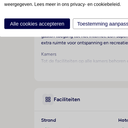
Ligging
weergegeven. Lees meer in ons privacy- en cookiebeleid.
Dit hotel heet de gasten in Bird Island wel
Hotelfaciliteiten
Alle cookies accepteren
Toestemming aanpas
Meertalig personeel staat de gasten met r
gasten toegang tot het internet. Een super
extra ruimte voor ontspanning en recreatie
Kamers
Tot de faciliteiten op alle kamers behoren
Sport/entertainment
Voor een afwisselend verblijf zorgen de v
genieten. Op het gebied van recreatie bied
GIATA 2004 - 2024. Multilingual, powered
Faciliteiten
Eten en drinken
Het horecagedeelte is uitgerust met een re
gasten van een lekker en uitgebreid buffet
Strand
Hote