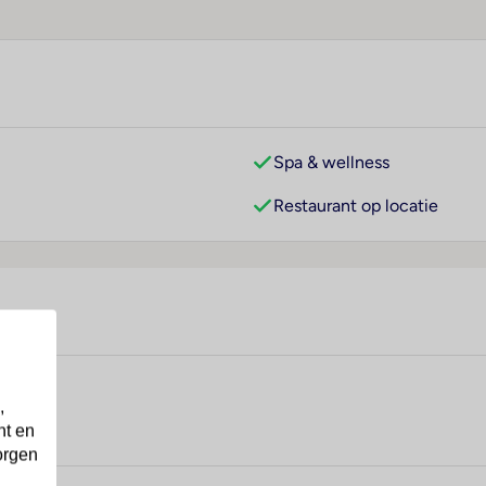
Spa & wellness
Restaurant op locatie
,
nt en
orgen