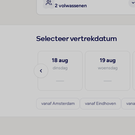
2 volwassenen
Selecteer vertrekdatum
17 aug
18 aug
19 aug
maandag
dinsdag
woensdag
—
—
—
vanaf Amsterdam
vanaf Eindhoven
vana