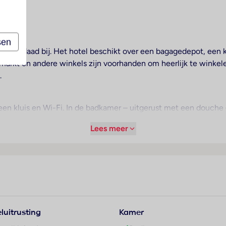
kom.
sen
aad en daad bij. Het hotel beschikt over een bagagedepot, een 
markt en andere winkels zijn voorhanden om heerlijk te winkelen
.
 een kluis en Wi-Fi. In de badkamer – uitgerust met een douche
Lees meer
ele sport- en recreatiemogelijkheden. De vakantiegangers kunn
t het verblijf naast vissen, kajakken en snorkelen ook nog jeu 
 by www.giata.com for client nof 125551
staurant en een bar. Er kan volpension worden geboekt. Bij het 
.
luitrusting
Kamer