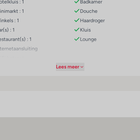
telkluis : 1
Badkamer
nimarkt : 1
Douche
nkels : 1
Haardroger
r(s) : 1
Kluis
staurant(s) : 1
Lounge
nternetaansluiting
iFi hotspot
Lees meer
iëne
fstandsregels
erscherpte
einigingsmaatregelen
ebruik van algemeen
rkrijgbare
esinfectiemiddelen