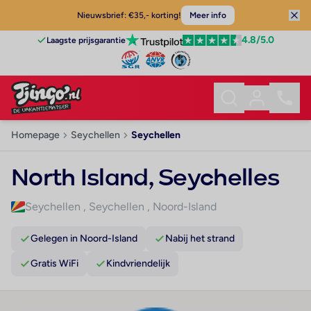
Nieuwsbrief: €35,- korting!
Meer info
4.8
/5.0
Laagste prijsgarantie
Homepage
Seychellen
Seychellen
North Island, Seychelles
Seychellen
,
Seychellen
,
Noord-Island
Gelegen in Noord-Island
Nabij het strand
Gratis WiFi
Kindvriendelijk