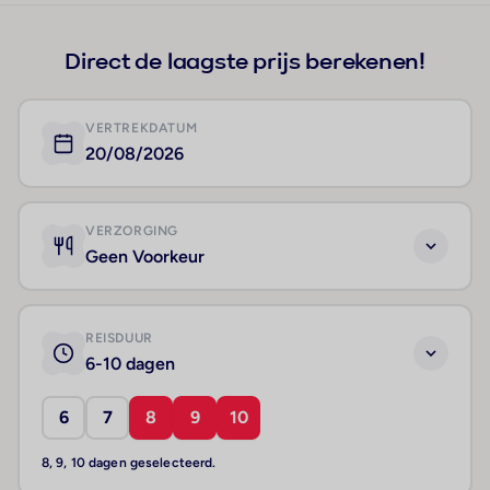
Direct de laagste prijs berekenen!
VERTREKDATUM
20/08/2026
VERZORGING
Geen Voorkeur
REISDUUR
6-10 dagen
6
7
8
9
10
8, 9, 10 dagen geselecteerd.