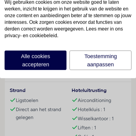
Wij gebruiken cookies om onze website goed te laten
Het vriendelijke personeel aan de receptie is graag bij
werken, inzicht te krijgen in het gebruik van de website en
alle vragen behulpzaam. Service zoals een
onze content en aanbiedingen beter af te stemmen op jouw
bagagedepot, een kluis en een wisselkantoor draagt
interesses. Ook zorgen cookies ervoor dat functies van
bij tot een comfortabel verblijf. In het hotel is Wi-Fi
derden correct worden weergegeven. Lees meer in ons
verkrijgbaar. Het verblijf beschikt over verschillende
privacy- en cookiebeleid.
faciliteiten die voor gehandicapten toegankelijk zijn.
Lees meer
Het hotel beschikt over faciliteiten voor
rolstoelgebruikers en een lift. Naast een
Alle cookies
Toestemming
souvenirwinkel zijn andere winkels voorhanden. Op
accepteren
aanpassen
het terrein van het hotel bevinden zich een mooie
Faciliteiten
tuin en een fraaie speelplaats. Tot de overige
voorzieningen van het verblijf behoort een
Strand
Hoteluitrusting
bibliotheek. Wie met de auto komt, kan hem op het
parkeerterrein van het hotel parkeren. Onder de
Ligstoelen
Airconditioning
beschikbare voorzieningen bevinden zich een
Direct aan het strand
Hotelkluis : 1
oppasservice, een Kinderopvang, een medische
gelegen
Wisselkantoor : 1
dienst, kamerservice, een wasservice en een
Liften : 1
muntwasserette. Sportieve gasten die het
omliggende landschap op de fiets willen verkennen,