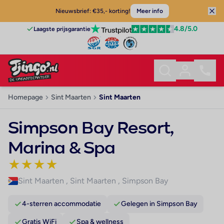
Nieuwsbrief: €35,- korting!
Meer info
4.8
/5.0
Laagste prijsgarantie
Homepage
Sint Maarten
Sint Maarten
Simpson Bay Resort,
Marina & Spa
★
★
★
★
Sint Maarten
,
Sint Maarten
,
Simpson Bay
4-sterren accommodatie
Gelegen in Simpson Bay
Gratis WiFi
Spa & wellness