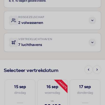
8, 9, 10 dagen geselecteerd.
REISGEZELSCHAP
2 volwassenen
VERTREKLUCHTHAVEN
7 luchthavens
Selecteer vertrekdatum
LAAGSTE
15 sep
16 sep
17 sep
dinsdag
woensdag
donderdag
—
va.
—