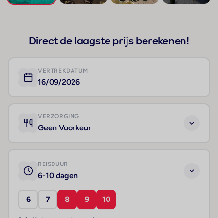
+105
Direct de laagste prijs berekenen!
VERTREKDATUM
16/09/2026
VERZORGING
Geen Voorkeur
REISDUUR
6-10 dagen
6
7
8
9
10