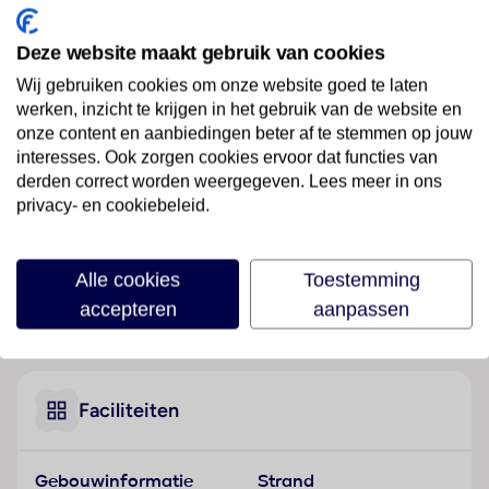
Ligging
Deze website maakt gebruik van cookies
Dit resort ligt op ongeveer 8 km van het centrum van
Wij gebruiken cookies om onze website goed te laten
Simpson Bay.
werken, inzicht te krijgen in het gebruik van de website en
onze content en aanbiedingen beter af te stemmen op jouw
Hotelfaciliteiten
interesses. Ook zorgen cookies ervoor dat functies van
Het vakantiecomplex beschikt over 342 kamers en
derden correct worden weergegeven. Lees meer in ons
over een lift. Het vriendelijke personeel aan de
privacy- en cookiebeleid.
receptie is graag bij alle vragen behulpzaam. Service
zoals een bagagedepot, een kluis, een wisselkantoor
en een geldautomaat draagt bij tot een comfortabel
Alle cookies
Toestemming
verblijf. Via Wi-Fi hebben de gasten toegang tot het
accepteren
aanpassen
Lees meer
internet. Rolstoelvriendelijke faciliteiten zijn
beschikbaar. Een supermarkt en een souvenirwinkel
en andere winkels zijn voorhanden om heerlijk te
winkelen of te flaneren. Op het terrein van het verblijf
Faciliteiten
bevinden zich een mooie tuin en een fraaie
speelplaats. Tot de overige voorzieningen van het
Gebouwinformatie
Strand
resort behoort een tv-ruimte. De gasten die met de