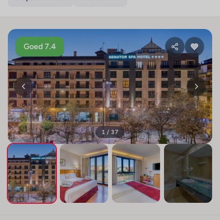
Goed 7.4
1 / 37
+33