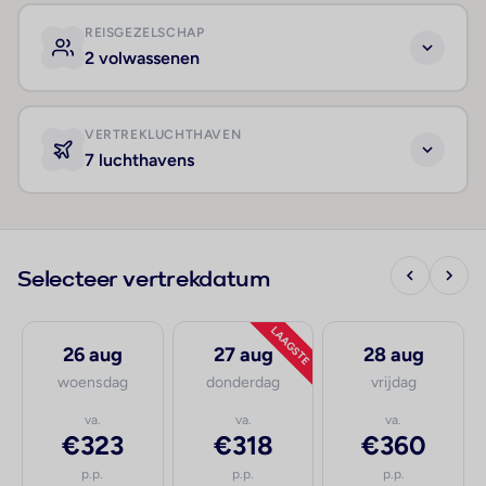
REISGEZELSCHAP
2 volwassenen
VERTREKLUCHTHAVEN
7 luchthavens
Selecteer vertrekdatum
LAAGSTE
26 aug
27 aug
28 aug
woensdag
donderdag
vrijdag
va.
va.
va.
€323
€318
€360
p.p.
p.p.
p.p.