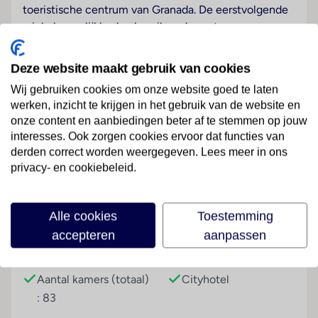
toeristische centrum van Granada. De eerstvolgende
winkelmogelijkheden bereiken de gasten na
ongeveer 800 m.
Deze website maakt gebruik van cookies
Hotelfaciliteiten
Het hotel beschikt over 83 kamers en over een lift.
Wij gebruiken cookies om onze website goed te laten
werken, inzicht te krijgen in het gebruik van de website en
Het vriendelijke personeel aan de receptie is graag bij
onze content en aanbiedingen beter af te stemmen op jouw
alle vragen behulpzaam. Service zoals een
interesses. Ook zorgen cookies ervoor dat functies van
bagagedepot, een kluis en een wisselkantoor draagt
Lees meer
derden correct worden weergegeven. Lees meer in ons
bij tot een comfortabel verblijf. Via Wi-Fi hebben de
privacy- en cookiebeleid.
gasten toegang tot het internet. De tourdesk biedt
ondersteuning bij het boeken van excursies. Het hotel
beschikt over een aantal voor gehandicapten
Faciliteiten
Alle cookies
Toestemming
toegankelijke voorzieningen. Rolstoelvriendelijke
accepteren
aanpassen
faciliteiten zijn beschikbaar. Er zijn winkels die tot
Gebouwinformatie
Hoteltype
rondneuzen en flaneren uitnodigen. De gasten die
met de auto komen, kunnen in een garage of op de
Aantal kamers (totaal)
Cityhotel
parkeerplaats parkeren. Tot de aangeboden
: 83
faciliteiten behoren een oppasservice, kamerservice,