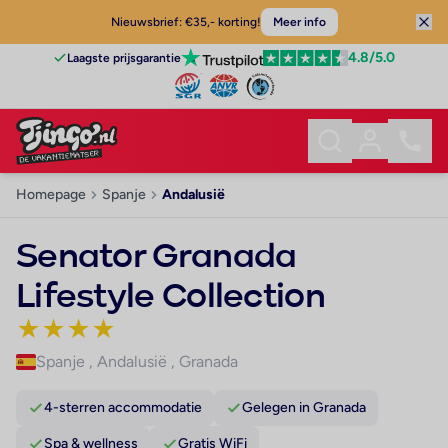
Nieuwsbrief: €35,- korting!
Meer info
4.8
/5.0
Laagste prijsgarantie
Homepage
Spanje
Andalusië
Senator Granada
Lifestyle Collection
★
★
★
★
Spanje
,
Andalusië
,
Granada
4-sterren accommodatie
Gelegen in Granada
Spa & wellness
Gratis WiFi