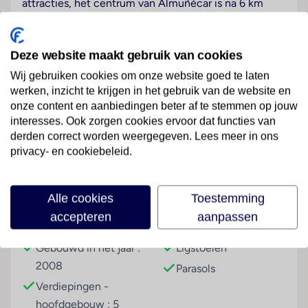
attracties, het centrum van Almuñécar is na 6 km
bereikbaar. Een alpine skigebied met liftinstallaties en
een loipen-netwerk voor langlaufers kan na ongeveer
70 km worden bereikt.
Deze website maakt gebruik van cookies
Wij gebruiken cookies om onze website goed te laten
Hotelfaciliteiten
werken, inzicht te krijgen in het gebruik van de website en
In een 5 verdiepingen tellend hoofdgebouw en een 4
onze content en aanbiedingen beter af te stemmen op jouw
verdiepingen tellend bijgebouw staan de gasten 241
Lees meer
interesses. Ook zorgen cookies ervoor dat functies van
kamers, 3 junior suites en 160 tweepersoonskamers
derden correct worden weergegeven. Lees meer in ons
ter beschikking. Aan de receptie in de ontvangsthal
privacy- en cookiebeleid.
staat meertalig personeel met raad en daad bij.
Verschillende faciliteiten en diensten – zoals een
Faciliteiten
bagagedepot, een wekdienst, een kapper, een
Alle cookies
Toestemming
conferentieruimte en een rookmelder – behoren tot
accepteren
aanpassen
Gebouwinformatie
Strand
de aangeboden voorzieningen. In de openbare
ruimtes is Wi-Fi verkrijgbaar. De tourdesk biedt
Gebouwd in het jaar :
Ligstoelen
ondersteuning bij het boeken van excursies. Het hotel
2008
Parasols
beschikt over faciliteiten voor rolstoelgebruikers en
Verdiepingen -
een lift. Er zijn ook winkels. Buiten biedt een tuin
hoofdgebouw : 5