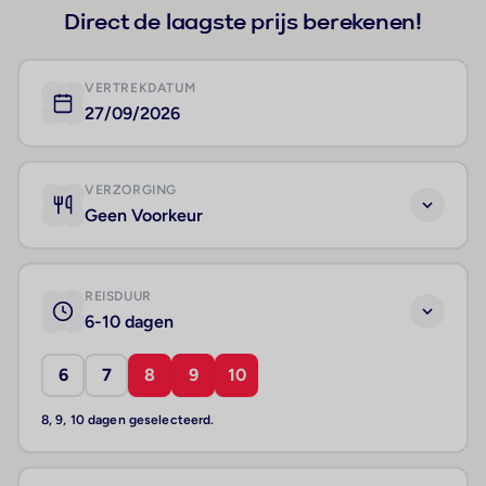
Direct de laagste prijs berekenen!
VERTREKDATUM
27/09/2026
VERZORGING
Geen Voorkeur
REISDUUR
6-10 dagen
6
7
8
9
10
8, 9, 10 dagen geselecteerd.