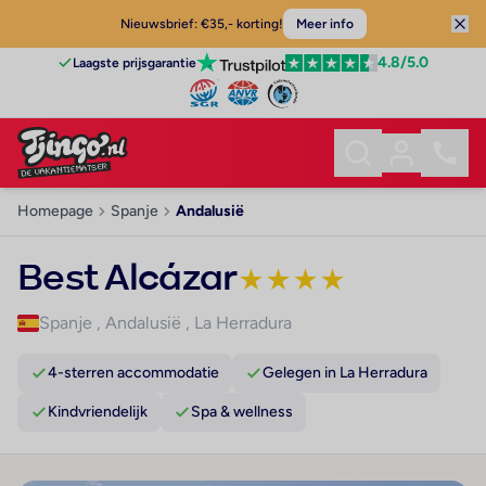
Nieuwsbrief: €35,- korting!
Meer info
4.8
/5.0
Laagste prijsgarantie
Homepage
Spanje
Andalusië
Best Alcázar
★
★
★
★
Spanje
,
Andalusië
,
La Herradura
4-sterren accommodatie
Gelegen in La Herradura
Kindvriendelijk
Spa & wellness