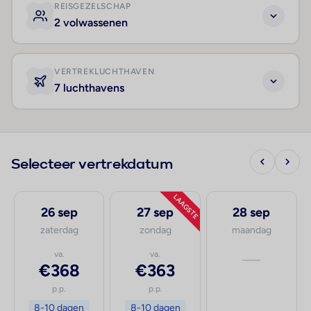
REISGEZELSCHAP
2 volwassenen
VERTREKLUCHTHAVEN
7 luchthavens
Selecteer vertrekdatum
LAAGSTE
26 sep
27 sep
28 sep
zaterdag
zondag
maandag
va.
va.
—
€368
€363
p.p.
p.p.
8-10 dagen
8-10 dagen