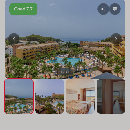
Goed 7.7
1 / 71
+67