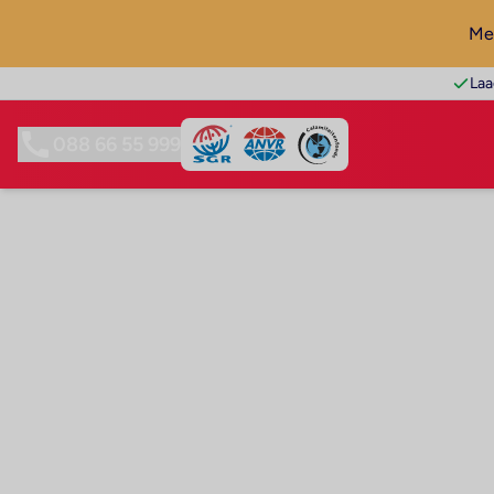
Mel
Laa
088 66 55 999