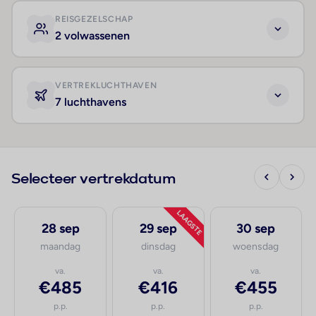
REISGEZELSCHAP
2 volwassenen
VERTREKLUCHTHAVEN
7 luchthavens
Selecteer vertrekdatum
LAAGSTE
28 sep
29 sep
30 sep
maandag
dinsdag
woensdag
va.
va.
va.
€485
€416
€455
p.p.
p.p.
p.p.