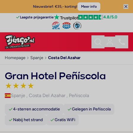
Nieuwsbrief: €35,- korting!
Meer info
4.8
/5.0
Laagste prijsgarantie
Homepage
Spanje
Costa Del Azahar
Gran Hotel Peñíscola
★
★
★
★
Spanje
,
Costa Del Azahar
,
Peñiscola
4-sterren accommodatie
Gelegen in Peñiscola
Nabij het strand
Gratis WiFi