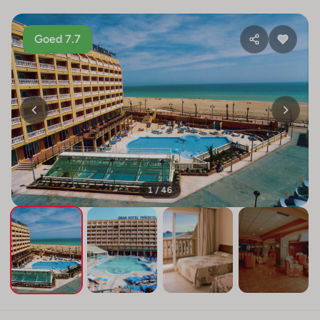
Goed 7.7
1 / 46
+42