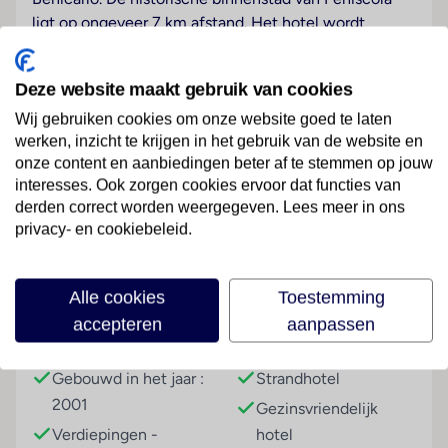
ligt op ongeveer 7 km afstand. Het hotel wordt
slechts door een promenade van het mooie
zandstrand gescheiden. Het vlieTuinzichteld van
Deze website maakt gebruik van cookies
Valencia ligt op ongeveer 160 km van het hotel.
Wij gebruiken cookies om onze website goed te laten
Hotelfaciliteiten
werken, inzicht te krijgen in het gebruik van de website en
De 437 niet-rokerskamers zijn verdeeld over 6
onze content en aanbiedingen beter af te stemmen op jouw
verdiepingen en zijn met 5 liften bereikbaar. Het
interesses. Ook zorgen cookies ervoor dat functies van
Lees meer
vriendelijke personeel aan de receptie is graag bij alle
derden correct worden weergegeven. Lees meer in ons
privacy- en cookiebeleid.
vragen behulpzaam. Service zoals een bagagedepot
en een drankenautomaat draagt bij tot een
comfortabel verblijf. De gasten kunnen met Wi-Fi in
Faciliteiten
Alle cookies
Toestemming
internet surfen (kosteloos). De tourdesk biedt
accepteren
aanpassen
ondersteuning bij het boeken van excursies. Het hotel
Gebouwinformatie
Hoteltype
beschikt over meerdere voor gehandicapten
toegankelijke vrijetijdsbestedingen. Het verblijf
Gebouwd in het jaar :
Strandhotel
beschikt over faciliteiten voor rolstoelgebruikers. De
2001
Gezinsvriendelijk
kinderen kunnen zich op de speelplaats naar hartelust
Verdiepingen -
hotel
uitleven. Afhankelijk van de beschikbaarheid kunnen