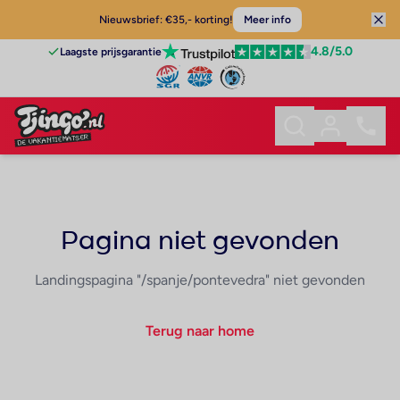
Nieuwsbrief: €35,- korting!
Meer info
4.8
/5.0
Laagste prijsgarantie
Pagina niet gevonden
Landingspagina "/spanje/pontevedra" niet gevonden
Terug naar home