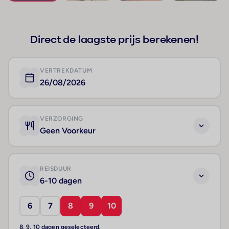
+522
Direct de laagste prijs berekenen!
VERTREKDATUM
26/08/2026
VERZORGING
Geen Voorkeur
REISDUUR
6-10 dagen
6
7
8
9
10
8, 9, 10 dagen geselecteerd.