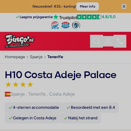
Nieuwsbrief: €35,- korting!
Meer info
4.8
/5.0
Laagste prijsgarantie
Homepage
Spanje
Tenerife
H10 Costa Adeje Palace
★
★
★
★
Spanje
,
Tenerife
,
Costa Adeje
4-sterren accommodatie
Beoordeeld met een 8.4
Gelegen in Costa Adeje
Nabij het strand