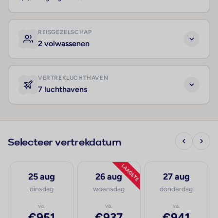
REISGEZELSCHAP
2 volwassenen
VERTREKLUCHTHAVEN
7 luchthavens
Selecteer vertrekdatum
LAAGSTE
25 aug
26 aug
27 aug
dinsdag
woensdag
donderdag
va.
va.
va.
€951
€937
€941