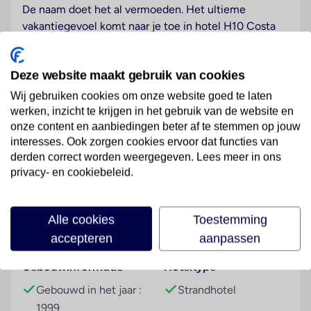
De naam doet het al vermoeden. Het ultieme
vakantiegevoel komt naar je toe in hotel H10 Costa
Adeje Palace op Tenerife. Al bij binnenkomst ben je
onder de indruk. Een warm welkom in de lobby nodigt
Deze website maakt gebruik van cookies
je uit voor een aangenaam verblijf in dit 'paleis'. De
kamers in H10 Costa Adeje Palace zijn ruim opgezet
Wij gebruiken cookies om onze website goed te laten
en zien er modern uit. Hou je van ruimte? Kies dan
werken, inzicht te krijgen in het gebruik van de website en
voor de juniorsuite. Laat je verder verrassen door de
onze content en aanbiedingen beter af te stemmen op jouw
interesses. Ook zorgen cookies ervoor dat functies van
aangename keuken en vele faciliteiten. Vanuit het
derden correct worden weergegeven. Lees meer in ons
hotel heb je direct toegang tot de wandelboulevard
Lees meer
privacy- en cookiebeleid.
en het strand ligt voor de deur. In de subtropische tuin
dslaapkamer je weg terwijl de kinderen zichzelf
vermaken in het zwembad of in de speeltuin. En het
Alle cookies
Toestemming
Faciliteiten
fantastische uitzicht over de oceaan, dat krijg je er
accepteren
aanpassen
gratis bij. Kortom, een heerlijke vakantie op Tenerife.
Gebouwinformatie
Hoteltype
Wellness
Gebouwd in het jaar :
Strandhotel
Tegen betaling
1999