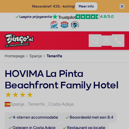
Nieuwsbrief: €35,- korting!
Meer info
4.8
/5.0
Laagste prijsgarantie
Homepage
Spanje
Tenerife
HOVIMA La Pinta
Beachfront Family Hotel
★
★
★
★
Spanje
,
Tenerife
,
Costa Adeje
4-sterren accommodatie
Beoordeeld met een 8.4
Gelegen in Costa Adeje
Restaurant op locatie