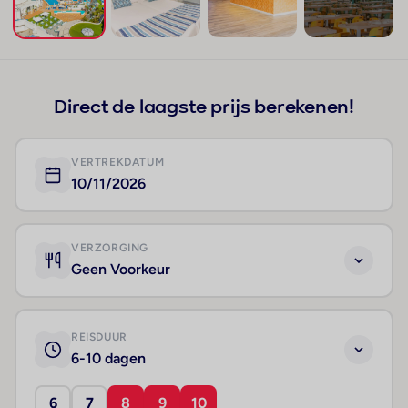
+298
Direct de laagste prijs berekenen!
VERTREKDATUM
10/11/2026
VERZORGING
Geen Voorkeur
REISDUUR
6-10 dagen
6
7
8
9
10