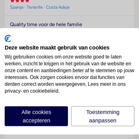
Spanje
· Tenerife
· Costa Adeje
Quality time voor de hele familie
Dit hotel is een fijn familieresort. De ruime
appartementen zijn modern en van alle gemakken
voorzien. Zowel aan koppels als aan kleintjes is
Deze website maakt gebruik van cookies
gedacht. Er is een waar spetterparadijs aanwezig voor
Wij gebruiken cookies om onze website goed te laten
de kleintjes… dat is toch de dslaapkamer van ieder
werken, inzicht te krijgen in het gebruik van de website en
kind? Maar geniet ook vooral van de prachtige locatie
onze content en aanbiedingen beter af te stemmen op jouw
aan de rand van de Atlantische Oceaan met uitzicht
interesses. Ook zorgen cookies ervoor dat functies van
over de levendige jachthaven Puerto Colón. Vanaf je
derden correct worden weergegeven. Lees meer in ons
privacy- en cookiebeleid.
balkon zit je eersterangs om mensen en dobberende
bootjes te bekijken. Alle restaurants en winkeltjes
Lees meer
doen je goed en de lange boulevard van Costa Adeje
Alle cookies
Toestemming
ligt nog altijd voor de deur voor een eindeloze
accepteren
aanpassen
wandeling.
Faciliteiten
Sport & Activiteiten