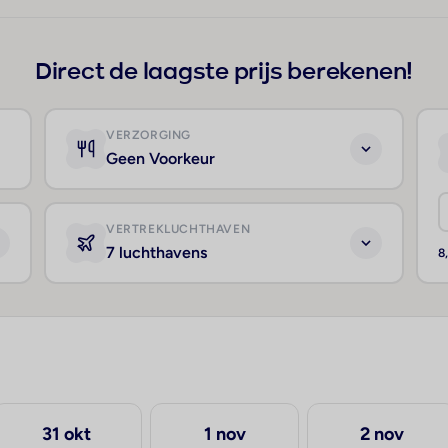
Direct de laagste prijs berekenen!
VERZORGING
Geen Voorkeur
VERTREKLUCHTHAVEN
7 luchthavens
8
31 okt
1 nov
2 nov