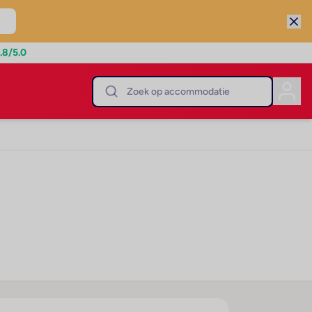
.8
/5.0