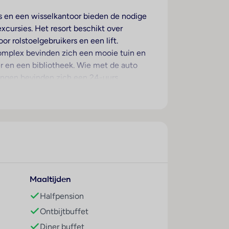
is en een wisselkantoor bieden de nodige
excursies. Het resort beschikt over
or rolstoelgebruikers en een lift.
complex bevinden zich een mooie tuin en
er en een bibliotheek. Wie met de auto
ningen bevinden zich een 24-uurs
sferservice, een 24-uurs kamerservice, een
op de fiets willen verkennen, zullen de
van het businesscenter gebruik worden
 vanaf het balkon of het terras van
e bed. Extra bedden kunnen worden
Maaltijden
pparaat behoort tot de
rgen een telefoon, een tv met
Halfpension
r de gasten. In de badkamer, voorzien van
Ontbijtbuffet
n cosmetische producten.
Diner buffet