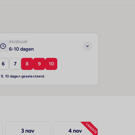
REISDUUR
6-10 dagen
6
7
8
9
10
, 9, 10 dagen geselecteerd.
LAAGSTE
3 nov
4 nov