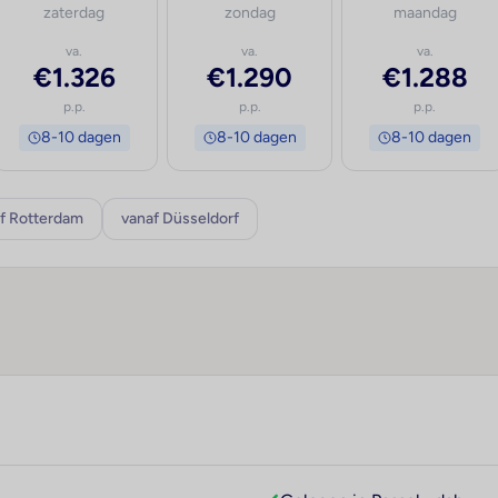
zaterdag
zondag
maandag
va.
va.
va.
€1.326
€1.290
€1.288
p.p.
p.p.
p.p.
8-10 dagen
8-10 dagen
8-10 dagen
f Rotterdam
vanaf Düsseldorf