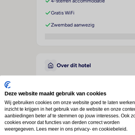
4-sterren accommodatie
Gratis WiFi
Zwembad aanwezig
Over dit hotel
The Calm Resort & Spa
Deze website maakt gebruik van cookies
Sri Lanka
· Sri Lanka
· Passekudah
Wij gebruiken cookies om onze website goed te laten werken
inzicht te krijgen in het gebruik van de website en onze conte
aanbiedingen beter af te stemmen op jouw interesses. Ook z
Ligging
cookies ervoor dat functies van derden correct worden
Dit resort ligt buiten de grote drukte in Pa
weergegeven. Lees meer in ons privacy- en cookiebeleid.