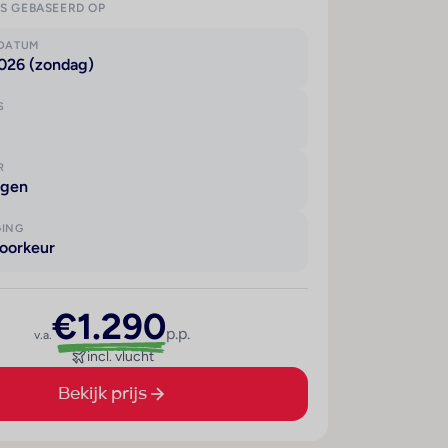
IS GEBASEERD OP
KDATUM
2026 (zondag)
S
R
agen
GING
oorkeur
€1.290
p.p.
v.a.
incl. vlucht
Bekijk prijs