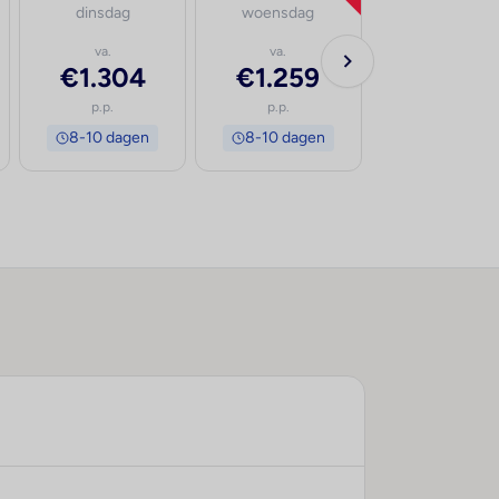
dinsdag
woensdag
va.
va.
€1.304
€1.259
p.p.
p.p.
8-10 dagen
8-10 dagen