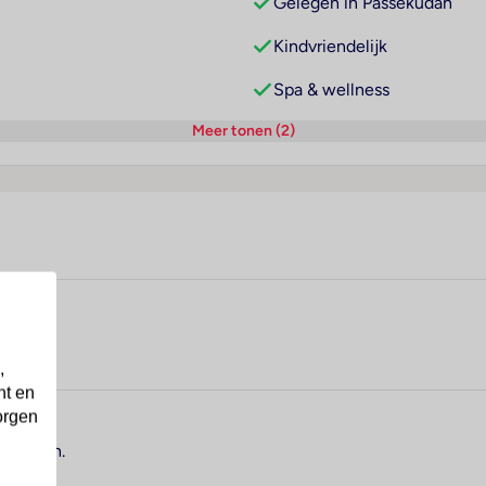
Gelegen in Passekudah
Kindvriendelijk
Spa & wellness
Meer tonen (2)
,
nt en
orgen
ssekudah.