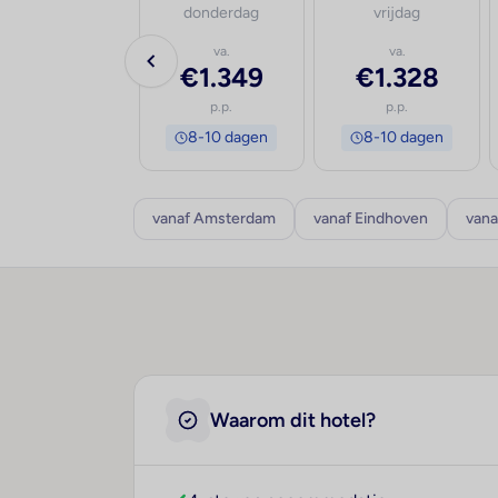
woensdag
donderdag
vrijdag
va.
va.
va.
€1.442
€1.349
€1.328
p.p.
p.p.
p.p.
8-10 dagen
8-10 dagen
8-10 dagen
vanaf Amsterdam
vanaf Eindhoven
vana
Waarom dit hotel?