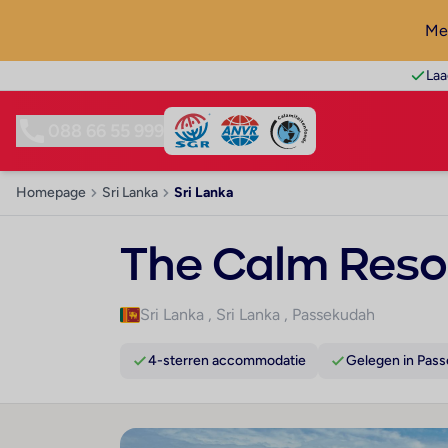
Mel
Laa
088 66 55 999
Homepage
Sri Lanka
Sri Lanka
The Calm Reso
Sri Lanka
,
Sri Lanka
,
Passekudah
4-sterren accommodatie
Gelegen in Pas