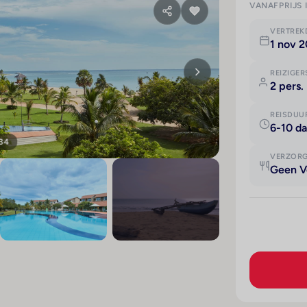
VANAFPRIJS 
VERTRE
1 nov 
REIZIGER
2 pers.
REISDUU
6-10 d
 34
VERZOR
Geen V
+30