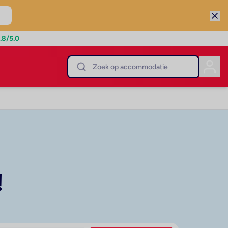
.8
/5.0
!