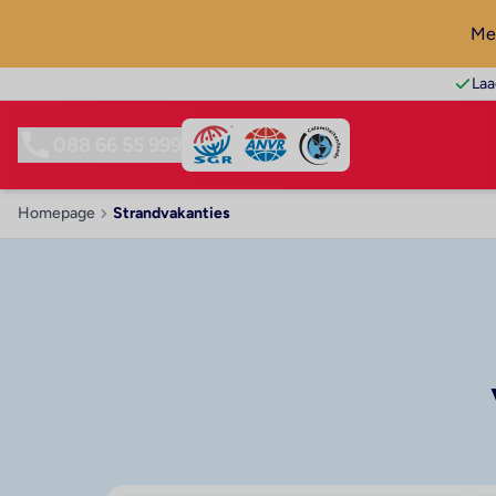
Mel
Laa
088 66 55 999
Homepage
Strandvakanties