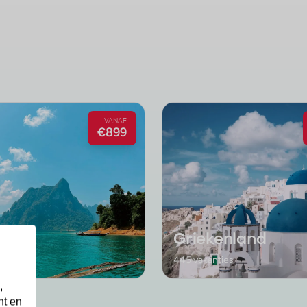
VANAF
€899
and
Griekenland
ties
445 vakanties
,
nt en