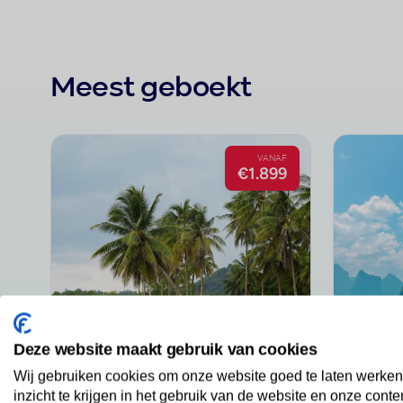
Meest geboekt
VANAF
€1.899
Malediven
Thail
89 vakanties
234 vakan
Deze website maakt gebruik van cookies
Wij gebruiken cookies om onze website goed te laten werken
inzicht te krijgen in het gebruik van de website en onze conte