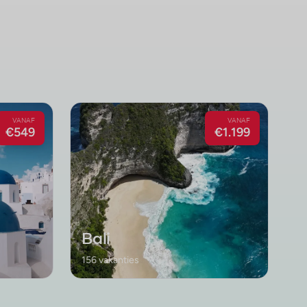
VANAF
VANAF
€549
€1.199
Bali
156 vakanties