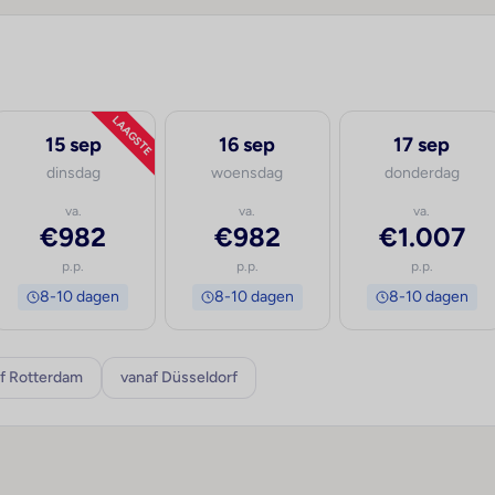
LAAGSTE
15 sep
16 sep
17 sep
dinsdag
woensdag
donderdag
va.
va.
va.
€982
€982
€1.007
p.p.
p.p.
p.p.
8-10 dagen
8-10 dagen
8-10 dagen
f Rotterdam
vanaf Düsseldorf