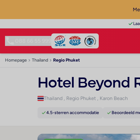
Mel
Laa
088 66 55 999
Homepage
Thailand
Regio Phuket
Hotel Beyond 
Thailand
,
Regio Phuket
,
Karon Beach
4.5-sterren accommodatie
Beoordeeld me