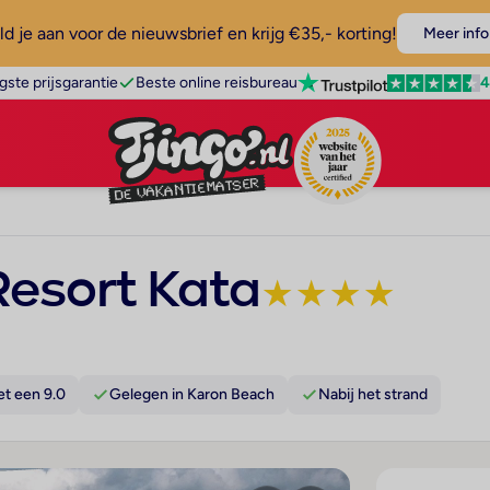
d je aan voor de nieuwsbrief en krijg €35,- korting!
Meer info
4
gste prijsgarantie
Beste online reisbureau
Resort Kata
★
★
★
★
t een 9.0
Gelegen in Karon Beach
Nabij het strand