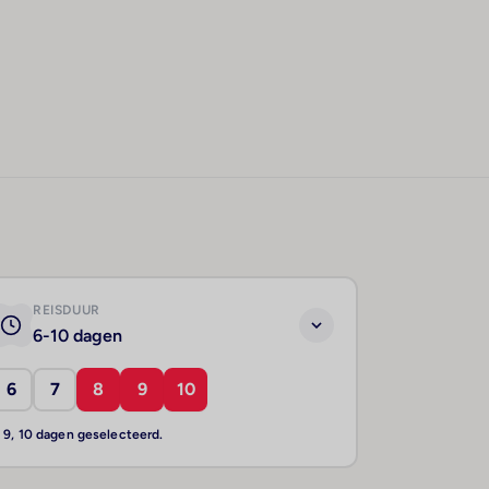
REISDUUR
6-10 dagen
6
7
8
9
10
, 9, 10 dagen geselecteerd.