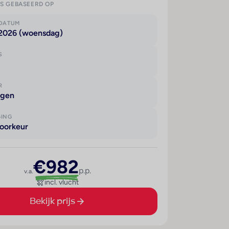
IS GEBASEERD OP
KDATUM
 2026 (woensdag)
S
R
agen
GING
oorkeur
€982
p.p.
v.a.
incl. vlucht
Bekijk prijs