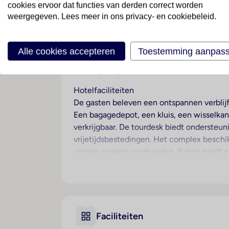
cookies ervoor dat functies van derden correct worden
Thailand
· Regio Phuket
· Karon Beach
weergegeven. Lees meer in ons privacy- en cookiebeleid.
Ligging
Alle cookies accepteren
Toestemming aanpas
Dit resort, perfect voor strandvakantiegang
bedraagt ongeveer 49 km.
Hotelfaciliteiten
De gasten beleven een ontspannen verblijf 
Een bagagedepot, een kluis, een wisselkant
verkrijgbaar. De tourdesk biedt ondersteun
vrijetijdsbestedingen. Het complex beschikt
andere winkels voorhanden. Buiten biedt ee
een tv-ruimte. Wie met de auto komt, kan 
een 24-uurs beveiligingsdienst, een oppas
wasservice, een kapper en een eigen shutt
zijn fax en projector voorhanden.
Faciliteiten
Kamers