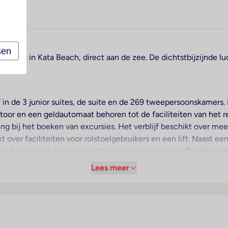
sen
ers, ligt in Kata Beach, direct aan de zee. De dichtstbijzijnde 
in de 3 junior suites, de suite en de 269 tweepersoonskamers. 
oor en een geldautomaat behoren tot de faciliteiten van het re
ing bij het boeken van excursies. Het verblijf beschikt over m
 over faciliteiten voor rolstoelgebruikers en een lift. Naast e
n tuin extra ruimte voor ontspanning en recreatie. Tot de over
hem op het parkeerterrein van het verblijf parkeren. Onder de
Lees meer
service, een Kinderopvang, een autoverhuur, een medische dien
lebus. Gasten kunnen gratis van het dagblad gebruikmaken. In h