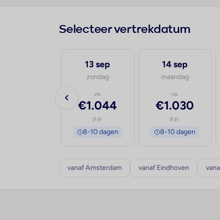
Selecteer vertrekdatum
12 sep
13 sep
14 sep
zaterdag
zondag
maandag
va.
va.
va.
€1.044
€1.044
€1.030
p.p.
p.p.
p.p.
8-10 dagen
8-10 dagen
8-10 dagen
vanaf Amsterdam
vanaf Eindhoven
vana