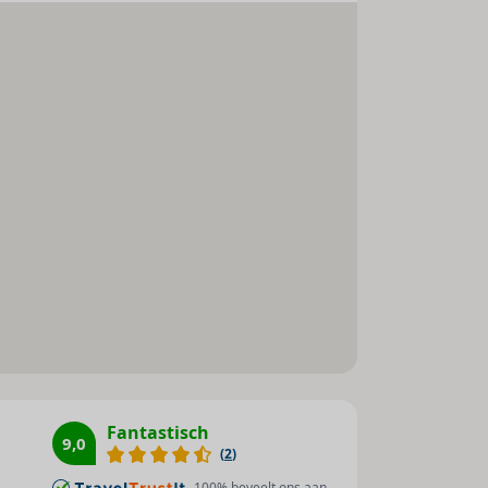
inderstoelen. Het complex biedt
Parasols : 1
Een uitgebreid ontbijtbuffet garandeert
Sauna : 1
menu. Dieetgerechten en kindermenu's worden
Zonneterras : 1
ranken zijn voor de gasten inclusief.
Stoombad : 1
Massage : 1
Waterski : 1
Jetski : 1
Motorboot : 1
Duiken : 1
Surfen : 1
Windsurfen : 1
Zeilen : 1
Tafeltennis : 1
Aerobic : 1
Fantastisch
9,0
(
2
)
Fitnessstudio : 1
100
% beveelt ons aan