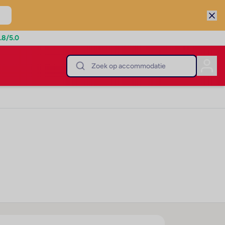
.8
/5.0