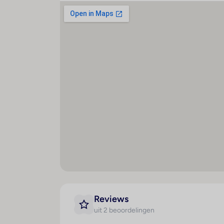
Een koffiehuis en een bar behoren tot de cu
Ontvangsthal : 1
Sa
halfpension, volpension en all-inclusive a
Liften : 1
R
een goede start in de dag. 's Middags en '
Café : 1
I
op aanvraag bereid. Bovendien zijn speciale
Minimarkt : 1
M
Creditcards
Winkels : 1
K
De volgende creditcards worden geaccepte
Kapper : 1
Ta
Bar(s) : 1
A
g
Restaurant(s) : 1
Kl
Restaurant(s) met rookvrij
gedeelte : 1
L
Restaurant(s) met
Ba
kinderstoelen : 1
Te
Conferentiezaal : 1
T
Internetaansluiting
A
Reviews
WiFi hotspot
r
uit 2 beoordelingen
Roomservice
M