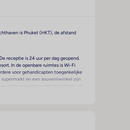
luchthaven is Phuket (HKT), de afstand
De receptie is 24 uur per dag geopend.
sort. In de openbare ruimtes is Wi-Fi
eerdere voor gehandicapten toegankelijke
en supermarkt en een souvenirwinkel zijn
ige voorzieningen van het resort behoort
 beschikbare voorzieningen bevinden zich
st, een transferservice, kamerservice, een
et zakelijke gedeelte (businesscenter)