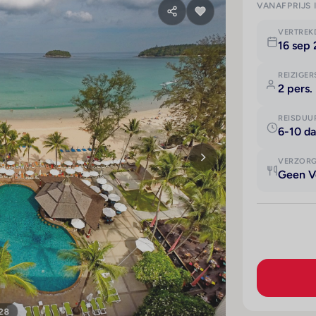
VANAFPRIJS 
VERTRE
16 sep
REIZIGER
2 pers.
REISDUU
6-10 d
VERZOR
Geen V
 28