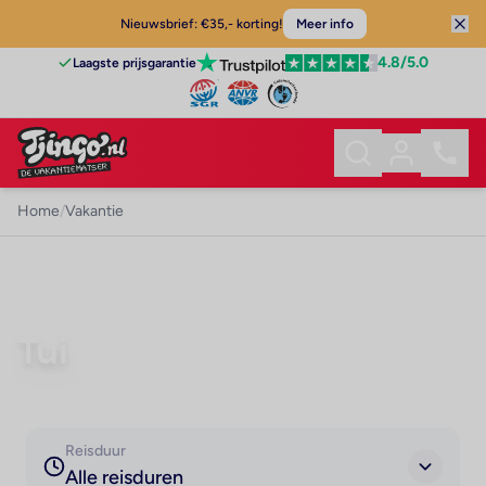
Nieuwsbrief: €35,- korting!
Meer info
4.8
/5.0
Laagste prijsgarantie
Home
/
Vakantie
VAKANTIE
Tui
Reisduur
Alle reisduren