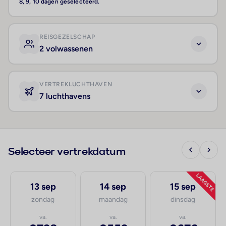
8, 9, 10 dagen geselecteerd.
REISGEZELSCHAP
2 volwassenen
VERTREKLUCHTHAVEN
7 luchthavens
Selecteer vertrekdatum
LAAGSTE
13 sep
14 sep
15 sep
zondag
maandag
dinsdag
va.
va.
va.