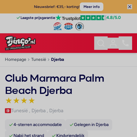
Nieuwsbrief: €35,- korting!
Meer info
4.8
/5.0
Laagste prijsgarantie
Homepage
Tunesië
Djerba
Club Marmara Palm
Beach Djerba
★
★
★
★
Tunesië
,
Djerba
,
Djerba
4-sterren accommodatie
Gelegen in Djerba
Nabij het strand
Kindvriendelijk