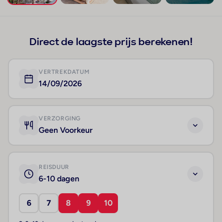
+15
Direct de laagste prijs berekenen!
VERTREKDATUM
14/09/2026
VERZORGING
Geen Voorkeur
REISDUUR
6-10 dagen
6
7
8
9
10