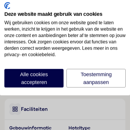
Ligging
Deze website maakt gebruik van cookies
Het strandhotel heeft een perfecte atmosfeer voor
Wij gebruiken cookies om onze website goed te laten
ouders met kinderen en ligt op het eiland Djerba.
werken, inzicht te krijgen in het gebruik van de website en
onze content en aanbiedingen beter af te stemmen op jouw
Hotelfaciliteiten
interesses. Ook zorgen cookies ervoor dat functies van
Op de gasten wachten 302 niet-rokerskamers, die
derden correct worden weergegeven. Lees meer in ons
zich over twee 2 verdiepingen tellende gebouwen
privacy- en cookiebeleid.
met liften verdelen. Bij de 24-uurs receptie in de
ontvangstruimte worden de gasten door meertalig
personeel hartelijk begroet. In- en uitchecken uur kan
Alle cookies
Toestemming
24 uur per dag. Het voorzieningenaanbod van het
accepteren
aanpassen
Lees meer
hotel bevat een garderobe, een kluis en een
wisselkantoor. Via Wi-Fi hebben de gasten toegang
tot het internet. Rolstoelvriendelijke faciliteiten zijn
beschikbaar. Naast een souvenirwinkel zijn andere
Faciliteiten
winkels voorhanden. Op het terrein van het hotel
bevinden zich een mooie tuin en een fraaie
Gebouwinformatie
Hoteltype
speelplaats. Tot de overige voorzieningen van het