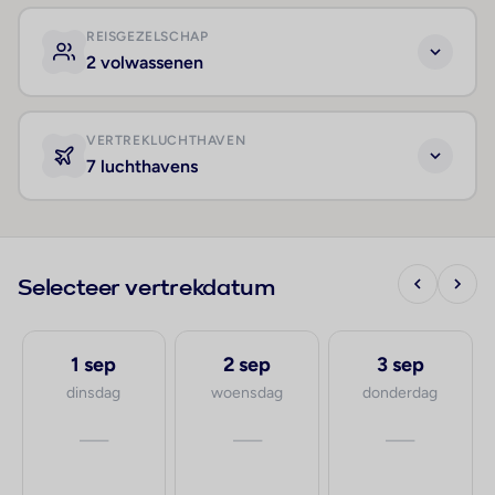
REISGEZELSCHAP
2 volwassenen
VERTREKLUCHTHAVEN
7 luchthavens
Selecteer vertrekdatum
1 sep
2 sep
3 sep
dinsdag
woensdag
donderdag
—
—
—