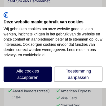
centrum van Hammamet.
Hotelfaciliteiten
Het hotel met een lift beschikt over 184 kamers.
Deze website maakt gebruik van cookies
Meertalig personeel (Engels, Duits, Frans) bij de
receptie in de ontvangsthal is
Wij gebruiken cookies om onze website goed te laten
hulZwembadzichtaardig bij het in- en uitchecken. Tot
werken, inzicht te krijgen in het gebruik van de website en
het serviceaanbod behoren een bagagedepot, een
onze content en aanbiedingen beter af te stemmen op jouw
interesses. Ook zorgen cookies ervoor dat functies van
kluis, een wisselkantoor en een geldautomaat. In het
Lees meer
derden correct worden weergegeven. Lees meer in ons
verblijf is Wi-Fi verkrijgbaar. De tourdesk biedt
privacy- en cookiebeleid.
ondersteuning bij het boeken van excursies. Het hotel
beschikt over meerdere voor gehandicapten
toegankelijke vrijetijdsbestedingen. Het hotel
Faciliteiten
Alle cookies
Toestemming
beschikt over faciliteiten voor rolstoelgebruikers. Een
accepteren
aanpassen
supermarkt en een souvenirwinkel en andere winkels
Gebouwinformatie
Betalingsmogelijkheden
zijn voorhanden om heerlijk te winkelen of te
flaneren. Op het terrein van het verblijf bevinden zich
Aantal kamers (totaal)
American Express
een mooie tuin en een fraaie speelplaats. Tot de
: 184
Visa Card
overige voorzieningen van het hotel behoren een tv-
MasterCard