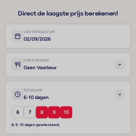
Direct de laagste prijs berekenen!
VERTREKDATUM
02/09/2026
VERZORGING
Geen Voorkeur
REISDUUR
6-10 dagen
6
7
8
9
10
8, 9, 10 dagen geselecteerd.