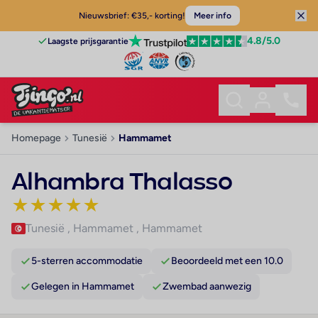
Nieuwsbrief: €35,- korting!
Meer info
4.8
/5.0
Laagste prijsgarantie
Homepage
Tunesië
Hammamet
Alhambra Thalasso
★
★
★
★
★
Tunesië
,
Hammamet
,
Hammamet
5-sterren accommodatie
Beoordeeld met een 10.0
Gelegen in Hammamet
Zwembad aanwezig