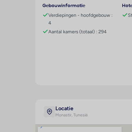
Gratis wifi in openbare ruimte
Gebouwinformatie
Hote
Gratis wifi op de kamer
Verdiepingen - hoofdgebouw :
S
Tegen betaling
4
Winkeltje(s)
Aantal kamers (totaal) : 294
Kapper
Wasservice
Privé parkeerplaats buiten
Restaurants/Bars
Buffetrestaurant
À-la-carterestaurant
4 bars: strandbar Bellini (tegen betaling
Snackbar
Zwembaden
Locatie
2 buitenbaden
Monastir
, Tunesië
Kamer
Maal
Kinderbad buiten
Badkamer
Al
9 waterglijbanen