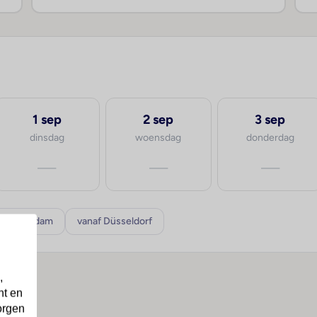
1 sep
2 sep
3 sep
dinsdag
woensdag
donderdag
—
—
—
f Rotterdam
vanaf Düsseldorf
,
nt en
orgen