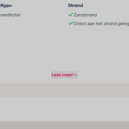
ltype
Strand
trandhotel
Zandstrand
Direct aan het strand gele
Lees meer
), lobbybar, zwembadbar en zwembadbar in Aqua Park (tegen betalin
tijden
Sport / amusement
l-inclusive
Binnenbad : 1