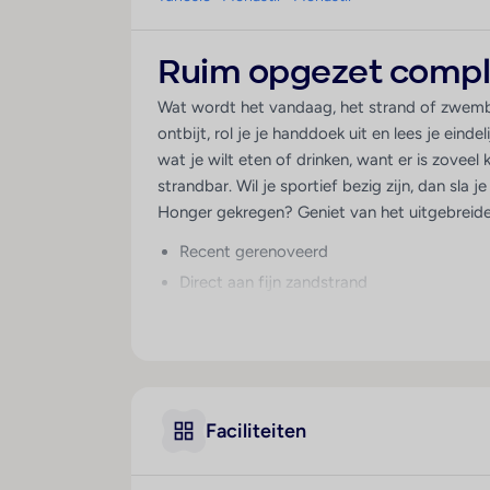
Ruim opgezet compl
Wat wordt het vandaag, het strand of zwemba
ontbijt, rol je je handdoek uit en lees je eind
wat je wilt eten of drinken, want er is zoveel 
strandbar. Wil je sportief bezig zijn, dan sla 
Honger gekregen? Geniet van het uitgebreide 
Recent gerenoveerd
Direct aan fijn zandstrand
Volop entertainment
De kids vermaken zich opperbest
Waterpret in het aquapark
Sla een balletje op de tennisbaan
Faciliteiten
Faciliteiten
Airco