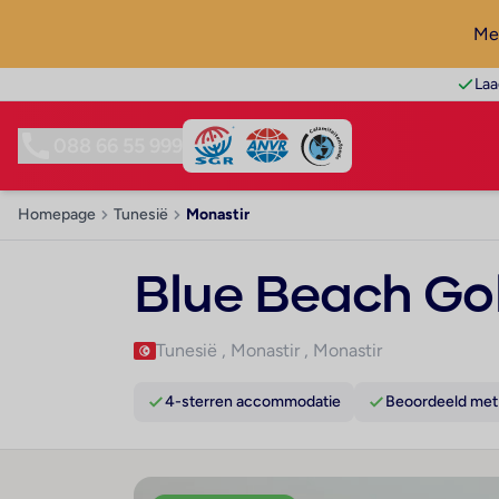
Mel
Laa
088 66 55 999
Homepage
Tunesië
Monastir
Blue Beach Gol
Tunesië
,
Monastir
,
Monastir
4-sterren accommodatie
Beoordeeld met 