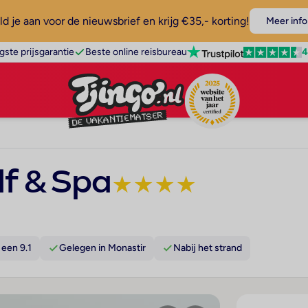
d je aan voor de nieuwsbrief en krijg €35,- korting!
Meer info
4
gste prijsgarantie
Beste online reisbureau
f & Spa
★
★
★
★
een 9.1
Gelegen in Monastir
Nabij het strand