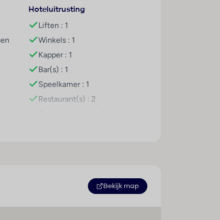
Hoteluitrusting
Liften : 1
gen
Winkels : 1
Kapper : 1
Bar(s) : 1
Speelkamer : 1
Restaurant(s) : 2
Conferentiezaal : 3
WiFi hotspot
g)
Wasservice
Miniclub
Waterglijbaan
Bekijk map