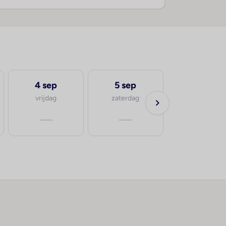
4 sep
5 sep
vrijdag
zaterdag
—
—