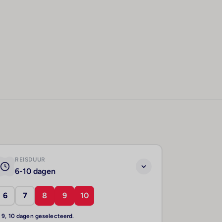
REISDUUR
6-10 dagen
6
7
8
9
10
, 9, 10 dagen geselecteerd.