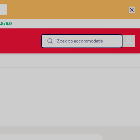
.8
/5.0