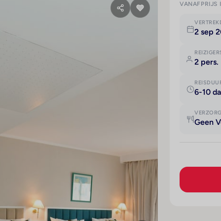
VANAFPRIJS 
VERTRE
2 sep 
REIZIGER
2 pers.
REISDUU
6-10 d
VERZOR
Geen V