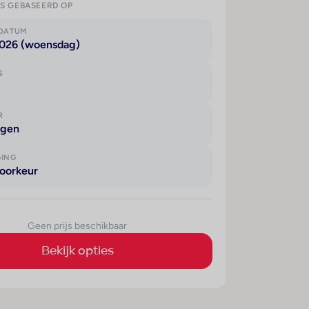
IS GEBASEERD OP
KDATUM
2026 (woensdag)
S
R
agen
GING
oorkeur
Geen prijs beschikbaar
Bekijk opties