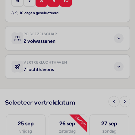
6
7
8
9
10
8, 9, 10 dagen geselecteerd.
REISGEZELSCHAP
2 volwassenen
VERTREKLUCHTHAVEN
7 luchthavens
Selecteer vertrekdatum
LAAGSTE
25 sep
26 sep
27 sep
vrijdag
zaterdag
zondag