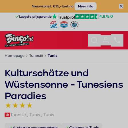
Nieuwsbrief: €35,- korting!
Meer info
4.8
/5.0
Laagste prijsgarantie
Homepage
Tunesië
Tunis
Kulturschätze und
Wüstensonne - Tunesiens
Paradies
★
★
★
★
Tunesië
,
Tunis
,
Tunis
4-sterren accommodatie
Gelegen in Tunis