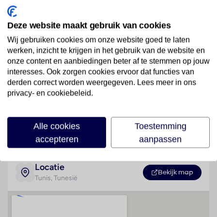
4-sterren accommodatie
Gelegen in Tunis
Deze website maakt gebruik van cookies
Wij gebruiken cookies om onze website goed te laten
werken, inzicht te krijgen in het gebruik van de website en
onze content en aanbiedingen beter af te stemmen op jouw
Faciliteiten
interesses. Ook zorgen cookies ervoor dat functies van
derden correct worden weergegeven. Lees meer in ons
privacy- en cookiebeleid.
Geen faciliteiten beschikbaar
Lees meer
Alle cookies
Toestemming
accepteren
aanpassen
Locatie
Bekijk map
Tunis
, Tunesië