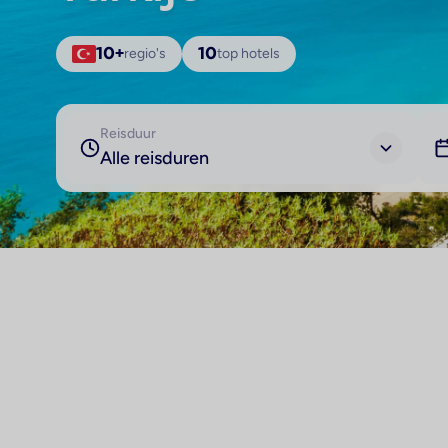
10+
regio's
10
top hotels
Reisduur
Alle reisduren