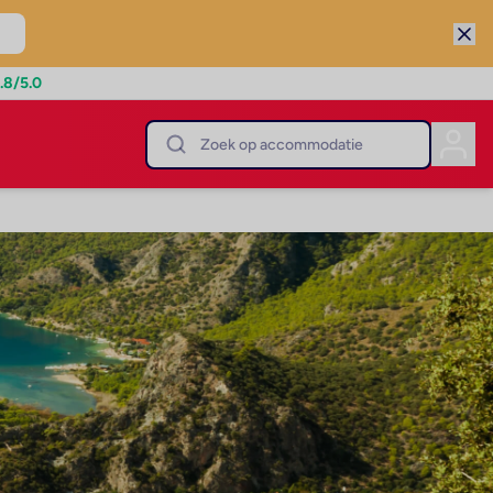
.8
/5.0