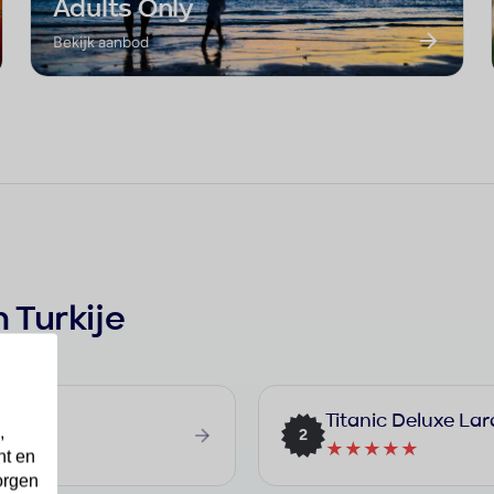
Adults Only
Bekijk aanbod
 Turkije
Titanic Deluxe Lar
,
2
★★★★★
nt en
orgen