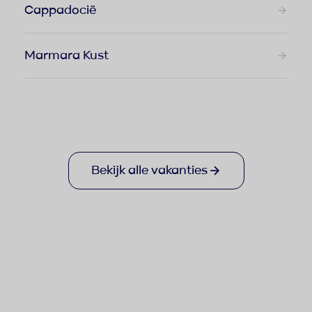
Cappadocië
Marmara Kust
Bekijk alle vakanties