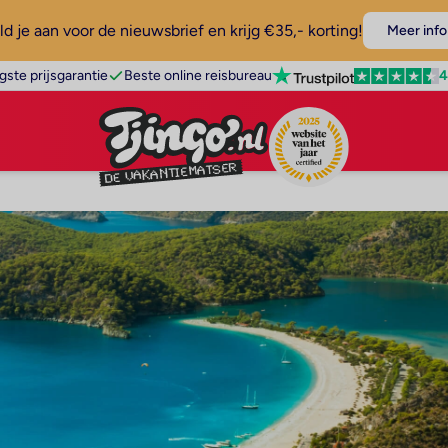
d je aan voor de nieuwsbrief en krijg €35,- korting!
Meer info
4
gste prijsgarantie
Beste online reisbureau