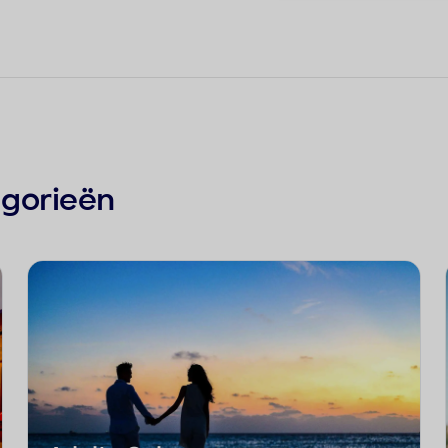
egorieën