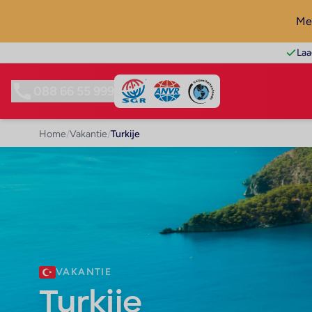
Mel
Laa
088 66 55 999
Home
/
Vakantie
/
Turkije
VAKANTIE
Turkije