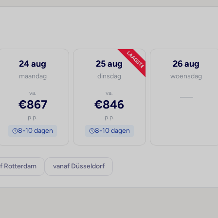
LAAGSTE
24 aug
25 aug
26 aug
maandag
dinsdag
woensdag
va.
va.
—
€867
€846
p.p.
p.p.
8-10 dagen
8-10 dagen
f Rotterdam
vanaf Düsseldorf