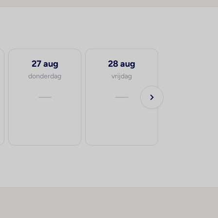
27 aug
28 aug
donderdag
vrijdag
—
—