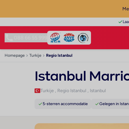
Mel
Laa
088 66 55 999
Homepage
Turkije
Regio Istanbul
Istanbul Marrio
Turkije
,
Regio Istanbul
,
Istanbul
5-sterren accommodatie
Gelegen in Istan