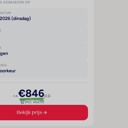
IS GEBASEERD OP
KDATUM
2026 (dinsdag)
S
R
agen
GING
oorkeur
€846
p.p.
v.a.
incl. vlucht
Bekijk prijs