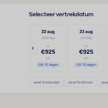
Selecteer vertrekdatum
21 aug
22 aug
23 aug
vrijdag
zaterdag
zondag
va.
va.
va.
€884
€925
€925
p.p.
p.p.
p.p.
8-10 dagen
8-10 dagen
8-10 dagen
vanaf Amsterdam
vanaf Eindhoven
vana