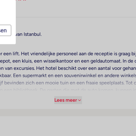
sen
ntrum van Istanbul.
een lift. Het vriendelijke personeel aan de receptie is graag bij
pot, een kluis, een wisselkantoor en een geldautomaat. In de o
en van excursies. Het hotel beschikt over een aantal voor geha
chikbaar. Een supermarkt en een souvenirwinkel en andere winkel
lijf bevinden zich een mooie tuin en een fraaie speelplaats. Tot
n een bibliotheek. De gasten die met de auto komen, kunnen in
oorzieningen bevinden zich een 24-uurs beveiligingsdienst, ee
Lees meer
ansferservice, een 24-uurs kamerservice, een wasservice, een 
biedt de fietZeezichterhuur de noodzakelijke uitrusting. Bij 
er beschikking.