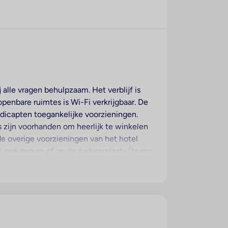
 alle vragen behulpzaam. Het verblijf is
penbare ruimtes is Wi-Fi verkrijgbaar. De
ndicapten toegankelijke voorzieningen.
s zijn voorhanden om heerlijk te winkelen
 de overige voorzieningen van het hotel
 een garage of op de parkeerplaats (tegen
n oppasservice, een Kinderopvang, een
kapper, een muntwasserette en een eigen
het zakendoen kan van het businesscenter