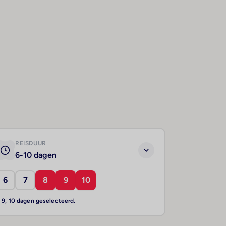
REISDUUR
6-10 dagen
6
7
8
9
10
, 9, 10 dagen geselecteerd.