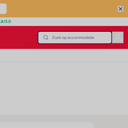
.8
/5.0