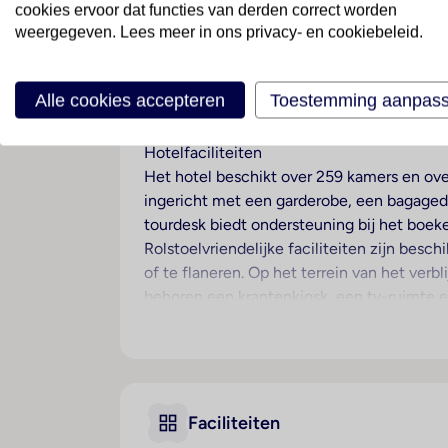
cookies ervoor dat functies van derden correct worden
Turkije
· Regio Istanbul
· Istanbul
weergegeven. Lees meer in ons privacy- en cookiebeleid.
Ligging
Alle cookies accepteren
Toestemming aanpas
Het hotel ligt op ongeveer 3 km van het ce
Hotelfaciliteiten
Het hotel beschikt over 259 kamers en over 
ingericht met een garderobe, een bagagede
tourdesk biedt ondersteuning bij het boek
Rolstoelvriendelijke faciliteiten zijn bes
of te flaneren. Op het terrein van het verb
behoren een krantenkiosk, een tv-ruimte e
toeslag) parkeren. Onder de beschikbare v
autoverhuur, een medische dienst, een tr
shuttlebus. Om de omgeving te verkennen, 
gebruik worden gemaakt en staat een fax t
Faciliteiten
Kamers