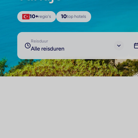
10+
regio's
10
top hotels
Reisduur
Alle reisduren