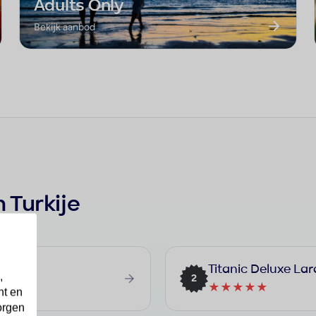
Adults Only
Bekijk aanbod
 Turkije
Titanic Deluxe Lar
,
2
★★★★★
nt en
orgen