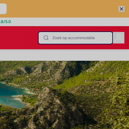
.8
/5.0