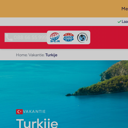
Mel
Laa
088 66 55 999
Home
/
Vakantie
/
Turkije
VAKANTIE
Turkije