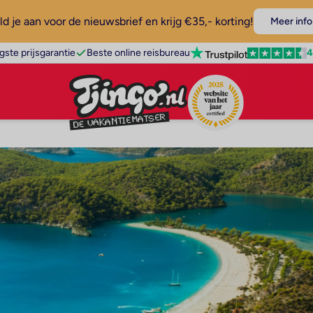
d je aan voor de nieuwsbrief en krijg €35,- korting!
Meer info
4
gste prijsgarantie
Beste online reisbureau