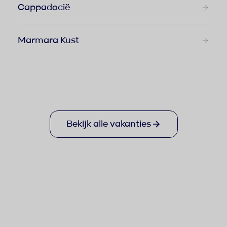
Cappadocië
Marmara Kust
Bekijk alle vakanties