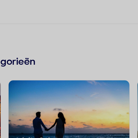
egorieën