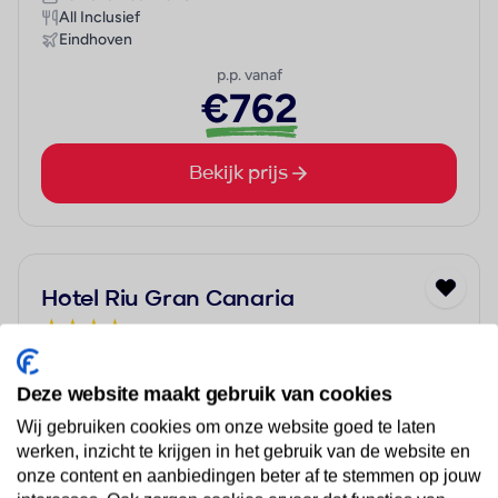
All Inclusief
Eindhoven
p.p. vanaf
€762
Bekijk prijs
Hotel Riu Gran Canaria
★
★
★
★
Spanje, Gran Canaria, Meloneras
Een perfecte ligging aan zee
Deze website maakt gebruik van cookies
Relaxen in het Adults Only zwembad
Wij gebruiken cookies om onze website goed te laten
Flaneren op de boulevard
werken, inzicht te krijgen in het gebruik van de website en
Heerlijk Aziatisch eten bij Kaori
onze content en aanbiedingen beter af te stemmen op jouw
Kinderen hebben een topvakantie