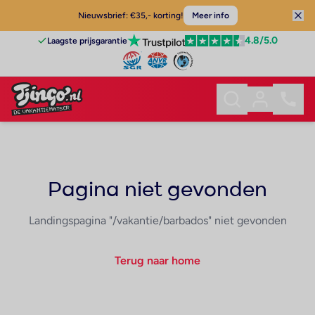
Nieuwsbrief: €35,- korting!
Meer info
4.8
/5.0
Laagste prijsgarantie
Pagina niet gevonden
Landingspagina "/vakantie/barbados" niet gevonden
Terug naar home