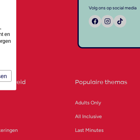
Volg ons op social media
,
nt en
orgen
sen
orbereid
Populaire themas
Adults Only
All Inclusive
keringen
Last Minutes