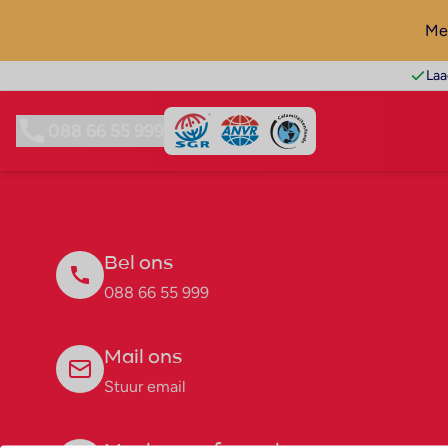
Mel
Laa
088 66 55 999
Bel ons
088 66 55 999
Mail ons
Stuur email