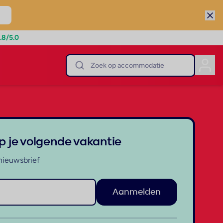
.8
/5.0
op je volgende vakantie
nieuwsbrief
Aanmelden