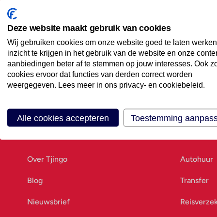
Maak een afspraak
Eenvoudig wanneer het uitkomt
Deze website maakt gebruik van cookies
Wij gebruiken cookies om onze website goed te laten werken
Offerte aanvragen
inzicht te krijgen in het gebruik van de website en onze conte
Vraag offerte aan
aanbiedingen beter af te stemmen op jouw interesses. Ook z
cookies ervoor dat functies van derden correct worden
weergegeven. Lees meer in ons privacy- en cookiebeleid.
Alle cookies accepteren
Toestemming aanpas
Ons bedrijf
Goed vo
Over Tjingo
Autohuur
Blog
Transfer
Nieuwsbrief
Reisverze