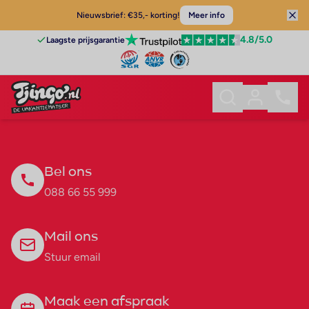
Nieuwsbrief: €35,- korting!
Meer info
4.8
/5.0
Laagste prijsgarantie
Bel ons
088 66 55 999
Mail ons
Stuur email
Maak een afspraak