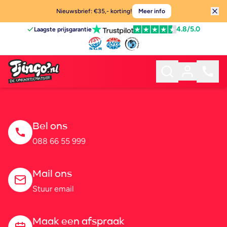
Nieuwsbrief: €35,- korting!
Meer info
4.8
/5.0
Laagste prijsgarantie
Bel ons
088 66 55 999
Mail ons
Stuur email
Maak een afspraak