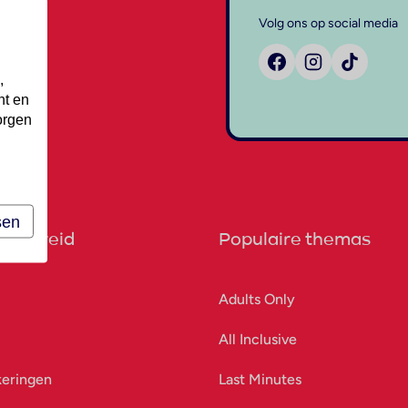
Volg ons op social media
,
nt en
orgen
sen
orbereid
Populaire themas
Adults Only
All Inclusive
keringen
Last Minutes