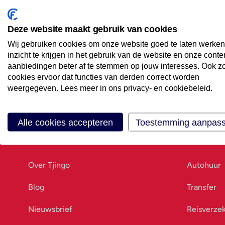
Maak een afspraak
Eenvoudig wanneer het uitkomt
Deze website maakt gebruik van cookies
Wij gebruiken cookies om onze website goed te laten werken
Offerte aanvragen
inzicht te krijgen in het gebruik van de website en onze conte
Vraag offerte aan
aanbiedingen beter af te stemmen op jouw interesses. Ook z
cookies ervoor dat functies van derden correct worden
weergegeven. Lees meer in ons privacy- en cookiebeleid.
Alle cookies accepteren
Toestemming aanpas
Ons bedrijf
Goed vo
Over Tjingo
Autohuur
Blog
Transfer
Nieuwsbrief
Reisverze