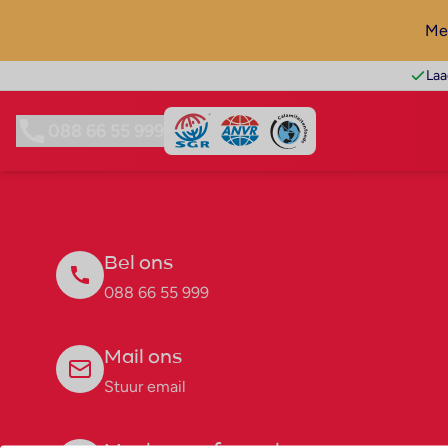
Mel
Laa
088 66 55 999
Bel ons
088 66 55 999
Mail ons
Stuur email