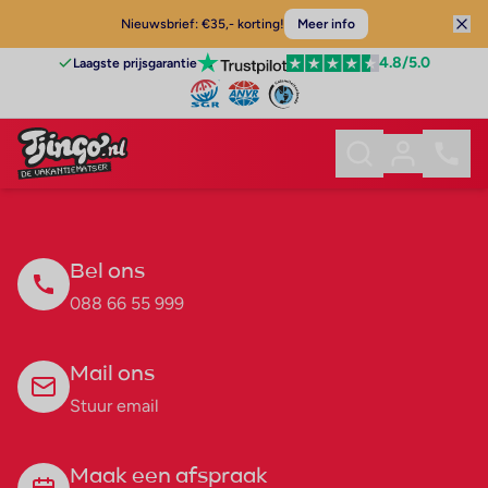
Nieuwsbrief: €35,- korting!
Meer info
4.8
/5.0
Laagste prijsgarantie
Bel ons
088 66 55 999
Mail ons
Stuur email
Maak een afspraak