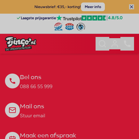
Nieuwsbrief: €35,- korting!
Meer info
4.8
/5.0
Laagste prijsgarantie
Bel ons
088 66 55 999
Mail ons
Stuur email
Maak een afspraak