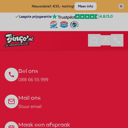
Nieuwsbrief: €35,- korting!
Meer info
4.8
/5.0
Laagste prijsgarantie
Bel ons
088 66 55 999
Mail ons
Stuur email
Maak een afspraak