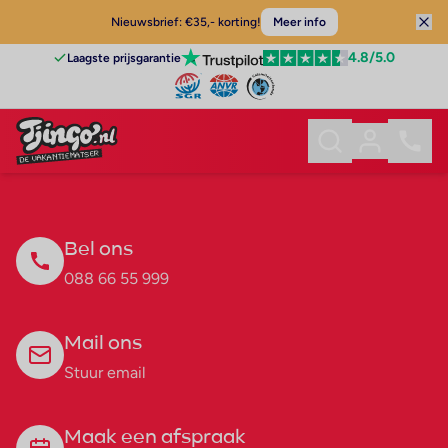
Nieuwsbrief: €35,- korting!
Meer info
4.8
/5.0
Laagste prijsgarantie
Bel ons
088 66 55 999
Mail ons
Stuur email
Maak een afspraak