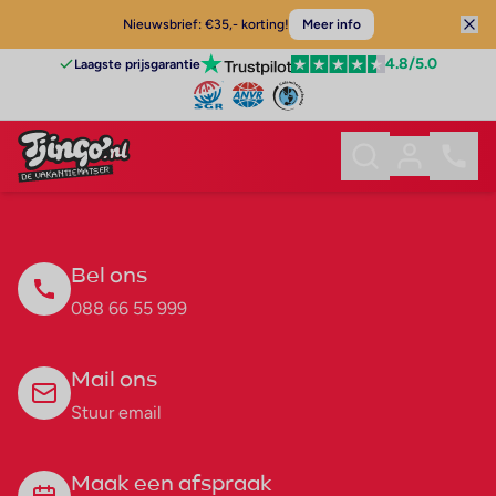
Nieuwsbrief: €35,- korting!
Meer info
4.8
/5.0
Laagste prijsgarantie
Bel ons
088 66 55 999
Mail ons
Stuur email
Maak een afspraak