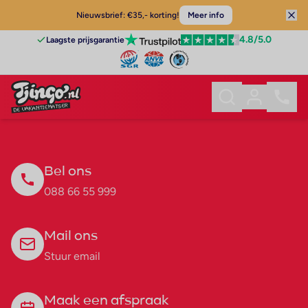
Nieuwsbrief: €35,- korting!
Meer info
4.8
/5.0
Laagste prijsgarantie
Bel ons
088 66 55 999
Mail ons
Stuur email
Maak een afspraak