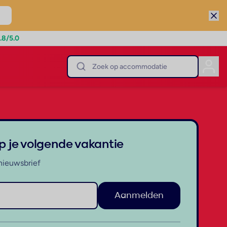
.8
/5.0
op je volgende vakantie
nieuwsbrief
Aanmelden