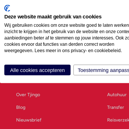
Maak een afspraak
Eenvoudig wanneer het uitkomt
Deze website maakt gebruik van cookies
Wij gebruiken cookies om onze website goed te laten werken
Offerte aanvragen
inzicht te krijgen in het gebruik van de website en onze conte
Vraag offerte aan
aanbiedingen beter af te stemmen op jouw interesses. Ook z
cookies ervoor dat functies van derden correct worden
weergegeven. Lees meer in ons privacy- en cookiebeleid.
Alle cookies accepteren
Toestemming aanpas
Ons bedrijf
Goed vo
Over Tjingo
Autohuur
Blog
Transfer
Nieuwsbrief
Reisverze