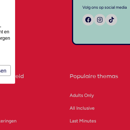
Volg ons op social media
,
nt en
orgen
sen
orbereid
Populaire themas
Adults Only
All Inclusive
keringen
Last Minutes