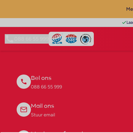
Mel
Laa
088 66 55 999
Bel ons
088 66 55 999
Mail ons
Stuur email