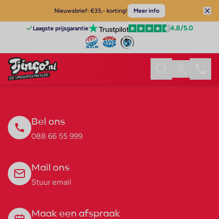
Nieuwsbrief: €35,- korting!
Meer info
4.8
/5.0
Laagste prijsgarantie
Bel ons
088 66 55 999
Mail ons
Stuur email
Maak een afspraak