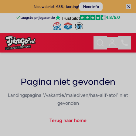
Nieuwsbrief: €35,- korting!
Meer info
4.8
/5.0
Laagste prijsgarantie
Pagina niet gevonden
Landingspagina "/vakantie/malediven/haa-alif-atol" niet
gevonden
Terug naar home