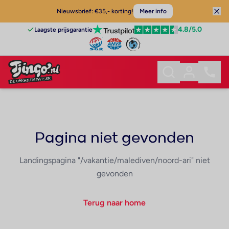
Nieuwsbrief: €35,- korting!
Meer info
4.8
/5.0
Laagste prijsgarantie
Pagina niet gevonden
Landingspagina "/vakantie/malediven/noord-ari" niet
gevonden
Terug naar home