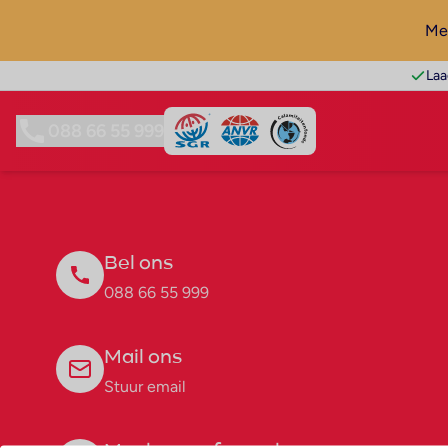
Mel
Laa
088 66 55 999
Bel ons
088 66 55 999
Mail ons
Stuur email