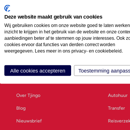
Maak een afspraak
Eenvoudig wanneer het uitkomt
Deze website maakt gebruik van cookies
Wij gebruiken cookies om onze website goed te laten werken
Offerte aanvragen
inzicht te krijgen in het gebruik van de website en onze conte
Vraag offerte aan
aanbiedingen beter af te stemmen op jouw interesses. Ook z
cookies ervoor dat functies van derden correct worden
weergegeven. Lees meer in ons privacy- en cookiebeleid.
Alle cookies accepteren
Toestemming aanpas
Ons bedrijf
Goed vo
Over Tjingo
Autohuur
Blog
Transfer
Nieuwsbrief
Reisverze