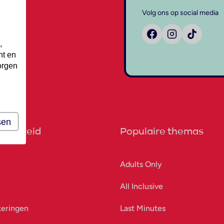
Volg ons op social media
,
nt en
orgen
sen
orbereid
Populaire themas
Adults Only
All Inclusive
keringen
Last Minutes