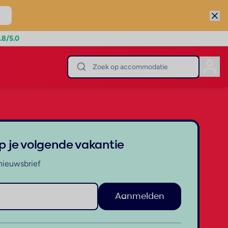
.8
/5.0
op je volgende vakantie
nieuwsbrief
Aanmelden