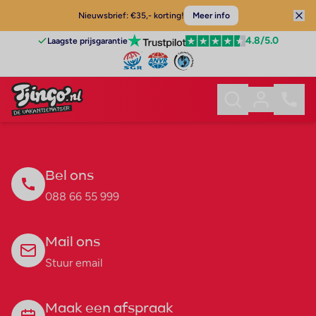
Nieuwsbrief: €35,- korting!
Meer info
4.8
/5.0
Laagste prijsgarantie
Bel ons
088 66 55 999
Mail ons
Stuur email
Maak een afspraak