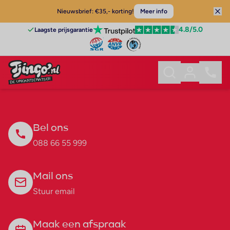
Nieuwsbrief: €35,- korting!
Meer info
4.8
/5.0
Laagste prijsgarantie
Bel ons
088 66 55 999
Mail ons
Stuur email
Maak een afspraak