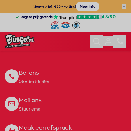
Nieuwsbrief: €35,- korting!
Meer info
4.8
/5.0
Laagste prijsgarantie
Bel ons
088 66 55 999
Mail ons
Stuur email
Maak een afspraak